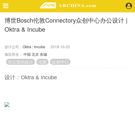
博世Bosch伦敦Connectory众创中心办公设计 |
精选案例
Oktra & Incube
建 筑
景 观
室 内
设计公司：
Oktra
|
Incube
2019-10-23
项目所在：
中国
北京
东城
视 频
办公室内设计
伦敦
众创中心
头条资讯
设计：Oktra & Incube
业 界
机 构
人 物
地 产
快速搜索