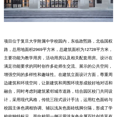
企业招聘
企业会员
关于投稿
广告投放
项目位于复旦大学附属中学校园内，东临政煕路，北临国权
关于我们
路，总用地面积2969平方米，总建筑面积为12728平方米，
联系我们
主要功能为教学用房，活动用房以及相关配套用房。设计在
满足功能要求的同时创作多处师生交流、展示的公共空间，
增强空间的多样性和趣味性。在建筑立面设计方面，尊重周
边建筑和环境空间，让新建筑和周围环境形成较好地对话和
融合，同时考虑到建筑紧邻城市道路，结合园区校门共同设
计，采用现代风格，传统三段式设计手法，运用红色面砖与
校园主体色调相协调、辅以浅灰色面砖线脚分隔，形成了学
校的独特标示。面向校园一侧运用浅灰色金属百叶创造富有