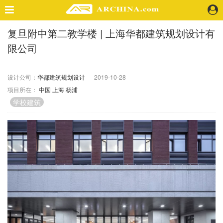
复旦附中第二教学楼 | 上海华都建筑规划设计有
精选案例
限公司
建 筑
景 观
室 内
设计公司：
华都建筑规划设计
2019-10-28
项目所在：
中国
上海
杨浦
视 频
学校建筑
头条资讯
业 界
机 构
人 物
地 产
快速搜索