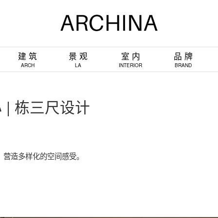
建 筑
景 观
室 内
品 牌
ARCH
LA
INTERIOR
BRAND
 | 栋三尺设计
营造多样化的空间感受。