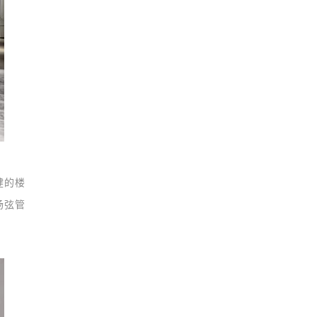
健的楼
扬弦管