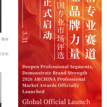
·橡树
显空间