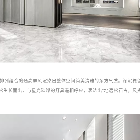
列组合的通高屏风渲染出整体空间简美清雅的东方气质。深沉稳
松生长而出，与星光璀璨的灯具遥相呼应，表达出“地远松石古，风