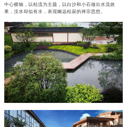
中心横轴，以枯流为主题，以白沙和小石做出水流效
果，没水却似有水，表现幽远枯寂的禅宗思想。