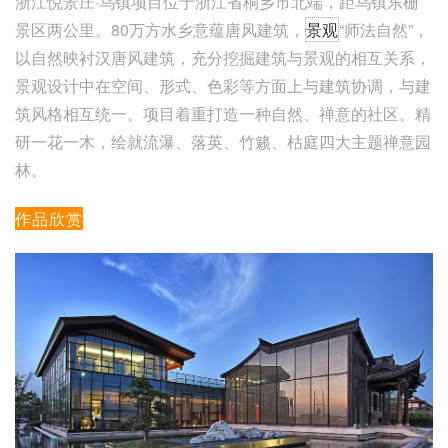
浙江悦景庄·乌镇项目位于浙江省桐乡市北端，距乌镇东栅
景区两公里。80万方水乡意蕴唐风建筑，
景观
“师法自然”，
以自然映衬汉唐风建筑，充分挖掘建筑与景观的相互关系，
景观设计中在空间、形式、色彩等方面上与建筑协调，与建
筑风格相互统一。项目着重打造一种自然、禅意的社区。精
研一花一木，绘就流瀑、落英、竹籁、枯庭四大主题禅意园
林。
作品欣赏