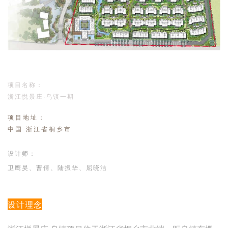
企业招聘
企业会员
关于投稿
广告投放
项目名称：
关于我们
浙江悦景庄·乌镇一期
联系我们
项目地址：
中国 浙江省桐乡市
设计师：
卫鹰昊、
曹倩、陆振华、屈晓洁
设计理念