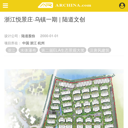
浙江悦景庄·乌镇一期 | 陆道文创
精选案例
建 筑
设计公司：
陆道股份
2000-01-01
景 观
项目所在：
中国
浙江
杭州
室 内
浙江
水体瀑布
第二届ELA生态景观大奖
汉唐风建筑
视 频
头条资讯
业 界
机 构
人 物
地 产
快速搜索