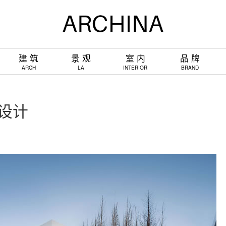
建 筑
景 观
室 内
品 牌
ARCH
LA
INTERIOR
BRAND
设计