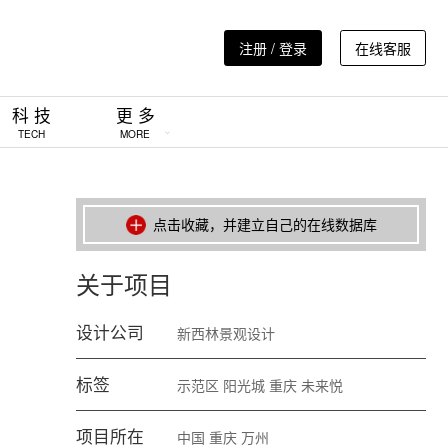
注册 / 登录
在线客服
科 技
更 多
TECH
MORE
点击收藏，并建立自己的在线数据库
关于项目
设计公司
新西林景观设计
标签
示范区
阳光城
重庆
未来悦
项目所在
中国
重庆
万州