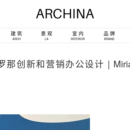
建 筑
景 观
室 内
品 牌
ARCH
LA
INTERIOR
BRAND
罗那创新和营销办公设计 | Miri