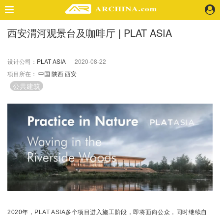
西安渭河观景台及咖啡厅 | PLAT ASIA
精选案例
建 筑
设计公司：
PLAT ASIA
2020-08-22
景 观
项目所在：
中国
陕西
西安
室 内
公共建筑
视 频
头条资讯
业 界
机 构
人 物
地 产
快速搜索
2020年，PLAT ASIA多个项目进入施工阶段，即将面向公众，同时继续自