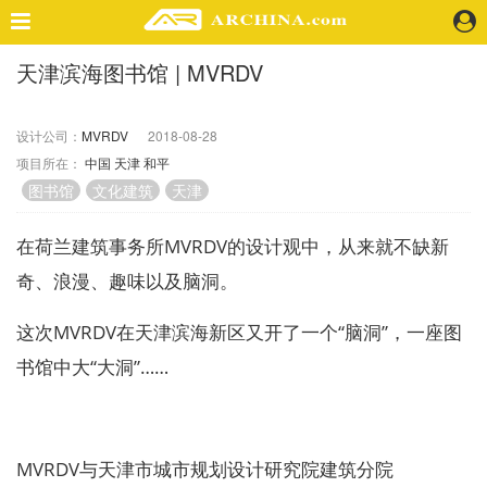
天津滨海图书馆 | MVRDV
精选案例
建 筑
设计公司：
MVRDV
2018-08-28
景 观
项目所在：
中国
天津
和平
室 内
图书馆
文化建筑
天津
视 频
在荷兰建筑事务所MVRDV的设计观中，从来就不缺新
头条资讯
奇、浪漫、趣味以及脑洞。
业 界
机 构
这次MVRDV在天津滨海新区又开了一个“脑洞”，一座图
人 物
书馆中大“大洞”……
地 产
快速搜索
MVRDV与天津市城市规划设计研究院建筑分院