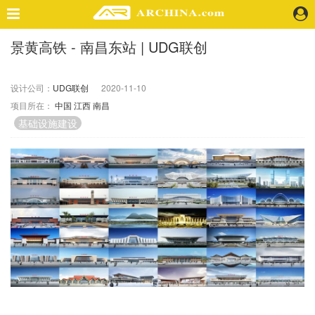
景黄高铁 - 南昌东站 | UDG联创
精选案例
建 筑
设计公司：
UDG联创
2020-11-10
景 观
项目所在：
中国
江西
南昌
室 内
基础设施建设
视 频
头条资讯
业 界
机 构
人 物
地 产
快速搜索