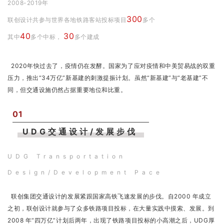
企业招聘
2008-2019年
300
联创设计共参与世界各地铁路客站投标项目
多个
企业会员
40
30
其中
多个中标，
多个建成
关于投稿
广告投放
2020年快过去了，疫情仍在发酵。国家为了应对疫情和中美贸易战的双重
压力，推出“34万亿”新基建的刺激提振计划。虽然“新基建”与“老基建”不
同，但交通设施仍然占据重要地位和比重。
关于我们
联系我们
01
UDG交通设计/发展步伐
UDG Transportation
Design/
Development
Pace
联创集团交通设计的发展紧跟国家高铁飞速发展的步伐。自2000 年成立
之初，联创设计就参与了众多铁路项目投标，在大量实践中摸索、发展。到
2008 年“四万亿”计划后两年，出现了铁路项目投标的小高潮之后，UDG厚