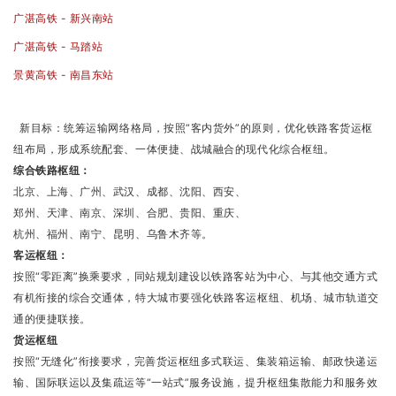
广湛高铁 - 新兴南站
广湛高铁 - 马踏站
景黄高铁 - 南昌东站
新目标：统筹运输网络格局，按照“客内货外”的原则，优化铁路客货运枢
纽布局，形成系统配套、一体便捷、战城融合的现代化综合枢纽。
综合铁路枢纽：
北京、上海、广州、武汉、成都、沈阳、西安、
郑州、天津、南京、深圳、合肥、贵阳、重庆、
杭州、福州、南宁、昆明、乌鲁木齐等。
客运枢纽：
按照“零距离”换乘要求，同站规划建设以铁路客站为中心、与其他交通方式
有机衔接的综合交通体，特大城市要强化铁路客运枢纽、机场、城市轨道交
通的便捷联接。
货运枢纽
按照“无缝化”衔接要求，完善货运枢纽多式联运、集装箱运输、邮政快递运
输、国际联运以及集疏运等“一站式”服务设施，提升枢纽集散能力和服务效