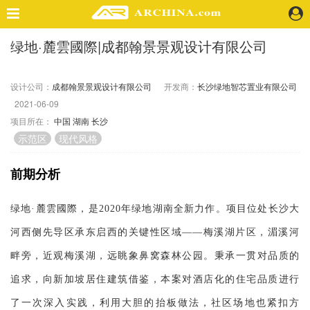
绿地·麓雲國際|成都翰景景观设计有限公司
精选案例
建 筑
设计公司：
成都翰景景观设计有限公司
开发商：
长沙绿地智芯置业有限公司
景 观
2021-06-09
室 内
项目所在：
中国
湖南
长沙
视 频
示范区
现代风格
头条资讯
前期分析
业 界
机 构
绿地
·麓雲國際，是2020年绿地湖南全新力作。项目位处长沙大
人 物
河西侧先导区承东启西的关键性区域——梅溪湖片区，湄溪河
地 产
畔旁，近观梅溪湖，远眺象鼻窝森林公园。秉承一贯对品质的
快速搜索
追求，向新加坡居住建筑借鉴，本案对酒店化的住宅品质进行
了一次深入实践，利用大胆的抬板做法，社区场地也紧扣方