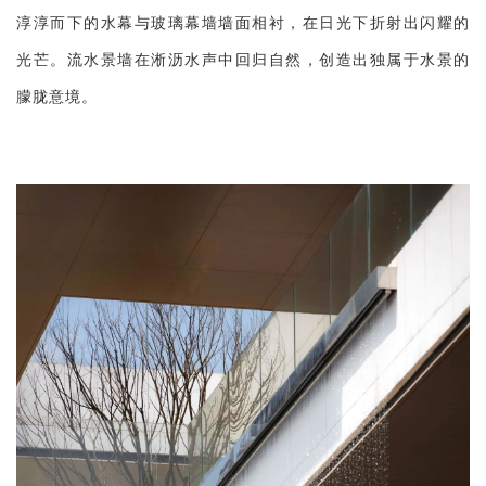
淳淳而下的水幕与玻璃幕墙墙面相衬，在日光下折射出闪耀的
光芒。流水景墙在淅沥水声中回归自然，创造出独属于水景的
朦胧意境。