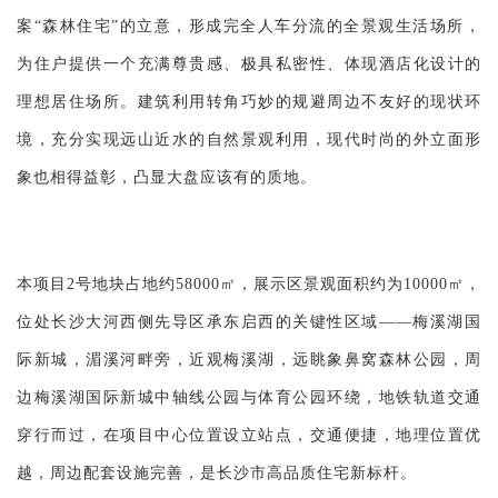
企业招聘
案“森林住宅”的立意，形成完全人车分流的全景观生活场所，
为住户提供一个充满尊贵感、极具私密性、体现酒店化设计的
企业会员
关于投稿
理想居住场所。建筑利用转角巧妙的规避周边不友好的现状环
广告投放
境，充分实现远山近水的自然景观利用，现代时尚的外立面形
象也相得益彰，凸显大盘应该有的质地。
关于我们
联系我们
本项目2号地块占地约58000㎡，展示区景观面积约为10000㎡，
位处长沙大河西侧先导区承东启西的关键性区域——梅溪湖国
际新城，湄溪河畔旁，近观梅溪湖，远眺象鼻窝森林公园，周
边梅溪湖国际新城中轴线公园与体育公园环绕，地铁轨道交通
穿行而过，在项目中心位置设立站点，交通便捷，地理位置优
越，周边配套设施完善，是长沙市高品质住宅新标杆。