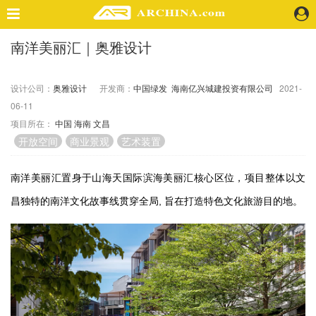
南洋美丽汇｜奥雅设计
精选案例
建 筑
设计公司：
奥雅设计
开发商：
中国绿发
海南亿兴城建投资有限公司
2021-
景 观
06-11
室 内
项目所在：
中国
海南
文昌
视 频
开放空间
商业景观
艺术装置
头条资讯
南洋美丽汇置身于山海天国际滨海美丽汇核心区位，项目整体以文
业 界
昌独特的南洋文化故事线贯穿全局,
旨在打造特色文化旅游目的地。
机 构
人 物
地 产
快速搜索