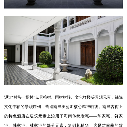
通过“村头一棵树”点景榕树、雨树树阵、文化牌楼等景观元素，铺陈
文化中轴的景观序列，营造南洋美丽汇核心精神轴线。南洋古街上
的特色酒店在建筑元素上沿用了海南传统老宅——陈家宅、符家
宅、韩家宅、林家宅的部分元素，复刻其精华，这是对前辈的致