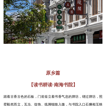
原乡篇
【读书耕读·南海书院】
踏着古香古色的石板，门前耸立着书香气息的牌坊，绕过牌坊，照
壁毅然而立，瓦当、纹饰、线脚细致入微，与书院入口石狮相互映