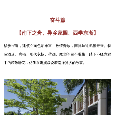
奋斗篇
【南下之舟、异乡家园、西学东渐】
移步街道，建筑立面色彩丰富，热情奔放，南洋味道氤氲开来。特
色酒店、商铺、现代衣橱、壁画、雕塑等目不暇接；踏下不经意踩
中的精致雕花，仿佛在娓娓叙说着南洋异乡的故事。