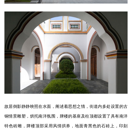
故居倒影静静映照在水面，阐述着思想之情，街道内多处设置的古
铜情景雕塑，烘托南洋氛围，牌楼的基座及柱顶都设置了具有南洋
特色砖雕，牌楼顶部采用风情拱券，地面青黑色的石砖上，印刻