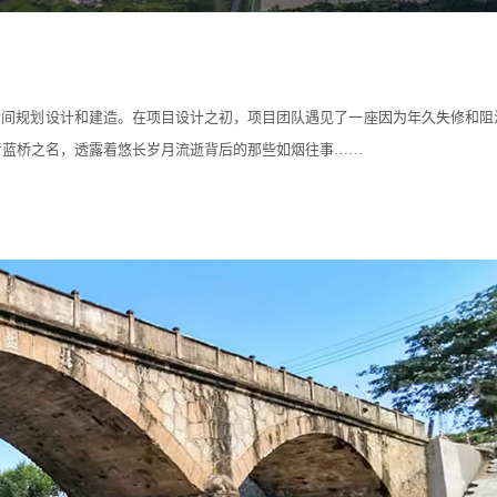
和公共空间规划设计和建造。在项目设计之初，项目团队遇见了一座因为年久失修和阻
青蓝桥之名，透露着悠长岁月流逝背后的那些如烟往事……