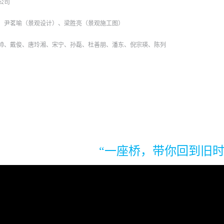
公司
）、尹茗喻（景观设计）、梁胜亮（景观施工图）
刘帅、戴俊、唐玲湘、宋宁、孙磊、杜善朋、潘东、倪宗瑛、陈列
“一座桥，带你回到旧时