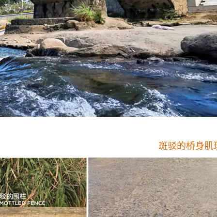
斑驳的桥身肌