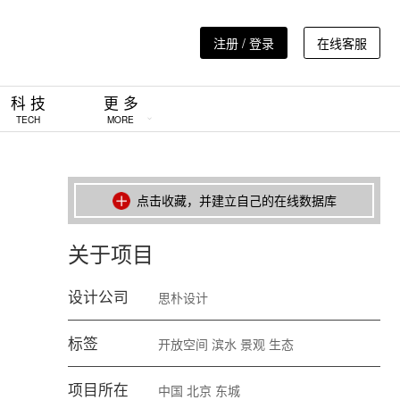
注册 / 登录
在线客服
科 技
更 多
TECH
MORE
点击收藏，并建立自己的在线数据库
关于项目
设计公司
思朴设计
标签
开放空间
滨水
景观
生态
项目所在
中国
北京
东城