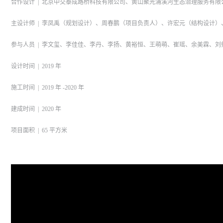
合作设计 | 北京中交泰成路桥科技有限公司、黄山聚光浦溪河生态治理服务有限
主设计师 | 李凤禹（规划设计）、周春鹏（项目负责人）、许宏元（结构设计
参与人员 | 李文玺、李佳佳、李丹、李扬、黄裕恒、王萌萌、崔瑶、余美霖、
设计时间 | 2019 年
施工时间 | 2019 年 -2020 年
建成时间 | 2020 年
项目面积 | 65 平方米