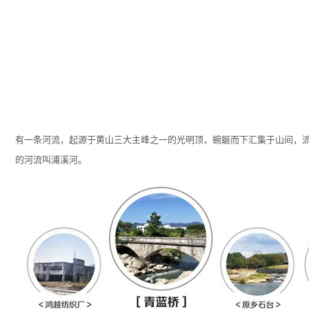
有一条河流，起源于黄山三大主峰之一的光明顶，蜿蜒而下汇集于山间，
的河流叫浦溪河。