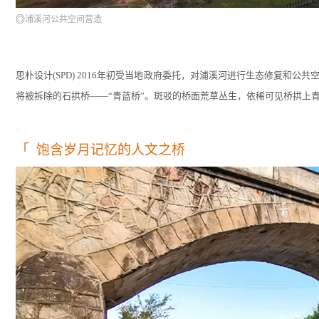
◎
浦溪河公共空间营造
思朴设计
(SPD) 2016年初受当地政府委托，对浦溪河进行生态修复
将被拆除的石拱桥——“青蓝桥”。斑驳的桥面荒草丛生，依稀可见桥拱上
「
饱含岁月记忆的人文之桥