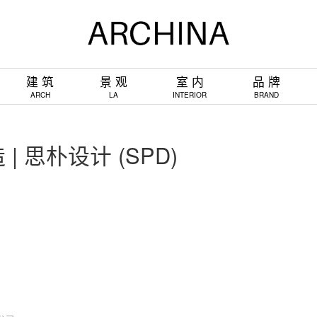
建 筑
景 观
室 内
品 牌
ARCH
LA
INTERIOR
BRAND
 思朴设计 (SPD)