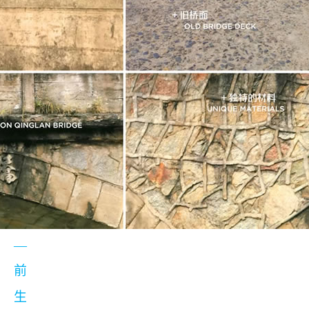
—
前
生