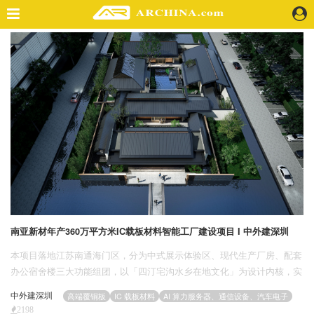
精选案例
建 筑
景 观
室 内
视 频
头条资讯
业 界
机 构
人 物
南亚新材年产360万平方米IC载板材料智能工厂建设项目 I 中外建深圳
地 产
本项目落地江苏南通海门区，分为中式展示体验区、现代生产厂房、配套
快速搜索
办公宿舍楼三大功能组团，以「四汀宅沟水乡在地文化」为设计内核，实
现江南传统肌理 + 现代工业建筑双向融合。
中外建深圳
高端覆铜板
IC 载板材料
AI 算力服务器、通信设备、汽车电子
2198