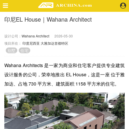
印尼EL House｜Wahana Architect
精选案例
建 筑
设计公司：
Wahana Architect
2026-05-30
景 观
项目所在：
印度尼西亚
大雅加达首都特区
室 内
别墅
住宅
视 频
Wahana Architects 是一家为商业和住宅客户提供专业建筑
头条资讯
设计服务的公司，荣幸地推出 EL House，这是一座 位于雅
业 界
加达、占地 730 平方米、建筑面积 1158 平方米的住宅。
机 构
人 物
地 产
快速搜索