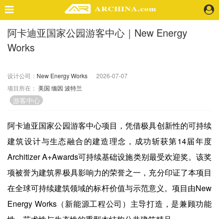
阿卡迪亚国家公园游客中心｜New Energy
精选案例
Works
建 筑
景 观
室 内
设计公司：
New Energy Works
2026-07-07
项目所在：
美国
缅因
波特兰
视 频
游客中心
头条资讯
阿卡迪亚国家公园游客中心项目，凭借极具创新性的可持续
业 界
建筑设计与生态融合的建造理念，成功斩获第14届年度
机 构
Architizer A+Awards可持续基础设施类别最受欢迎奖。该奖
人 物
项被誉为建筑界极具影响力的荣誉之一，充分印证了本项目
地 产
快速搜索
在全球可持续建筑领域的标杆价值与示范意义。项目由New
Energy Works（新能源工程公司）主导打造，是兼顾功能