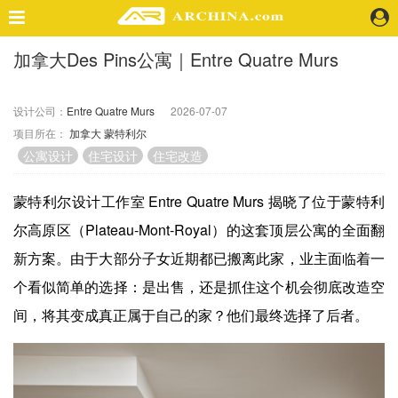
加拿大Des Pins公寓｜Entre Quatre Murs
精选案例
建 筑
设计公司：
Entre Quatre Murs
2026-07-07
景 观
项目所在：
加拿大
蒙特利尔
室 内
公寓设计
住宅设计
住宅改造
视 频
蒙特利尔设计工作室 Entre Quatre Murs 揭晓了位于蒙特利
头条资讯
尔高原区（Plateau-Mont-Royal）的这套顶层公寓的全面翻
业 界
新方案。由于大部分子女近期都已搬离此家，业主面临着一
机 构
个看似简单的选择：是出售，还是抓住这个机会彻底改造空
人 物
间，将其变成真正属于自己的家？他们最终选择了后者。
地 产
快速搜索