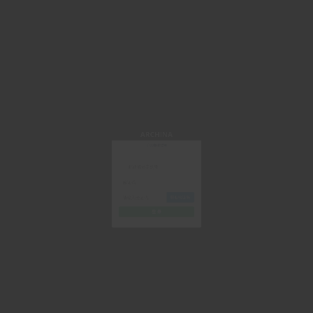
ARCHINA
手机/邮箱登录
获取验证码
登 录