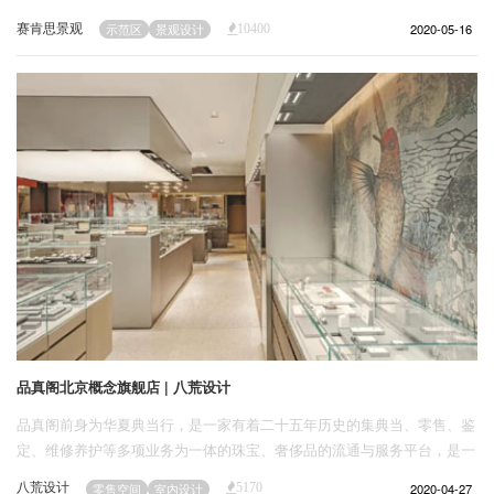
赛肯思景观
2020-05-16
示范区
景观设计
10400
品真阁北京概念旗舰店 | 八荒设计
品真阁前身为华夏典当行，是一家有着二十五年历史的集典当、零售、鉴
定、维修养护等多项业务为一体的珠宝、奢侈品的流通与服务平台，是一
个倡导绿色流通生活方式的新零售形式。原来的品牌形象是非常纯粹的中
八荒设计
2020-04-27
零售空间
室内设计
5170