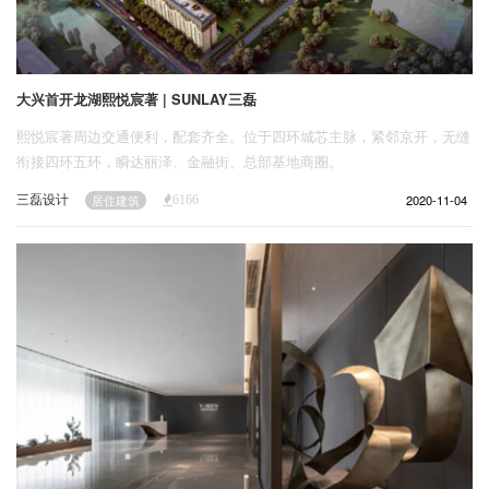
大兴首开龙湖熙悦宸著 | SUNLAY三磊
熙悦宸著周边交通便利，配套齐全。位于四环城芯主脉，紧邻京开，无缝
衔接四环五环，瞬达丽泽、金融街、总部基地商圈。
三磊设计
2020-11-04
居住建筑
6166