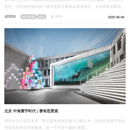
首作、大悦城控股的首个城市更新并购基金落地项目，大悦春风里聚焦
25-45岁的城市中产，通过生活业态志趣的蕴化与多元生活场景的交互，
JERDE
2020-06-06
城市更新
改造
24898
以家庭和社交需求为重心，演进“第一生活”的商业形态，打造城市自在理
想生活范本。
北京 中海寰宇时代 | 赛肯思景观
项目作为示范区本身，除去基本的项目展示功能之外，如何在有限空间内
创造良好的空间体验感，是一个不容小觑的“课题”。