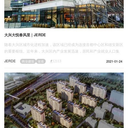
大兴大悦春风里 | JERDE
随着大兴区城市化进程加速，该区域已经成为连接首都中心区和雄安新区
的重要枢纽。近年来，大兴区内产业发展迅速，居民和产业就业人口集
聚，原有的火神庙商业中心已承载不了周边居民的需求。JERDE坚持 “场
JERDE
2021-01-24
商业建筑
改造
12113
所创造（Placemaking）” 的设计理念，结合该区域高频日常生活需求，
以餐饮、休闲、娱乐、社交、家庭、亲子等生活类业态和零售类业态为
主，在满足消费者逐渐升级的物质和精神的需求的前提下，从“城市更
新、塑造文化、复兴城区商业”等多维度，对火神庙商业中心进行了改
造，打造出一个真正贴近生活的时尚生活中心。