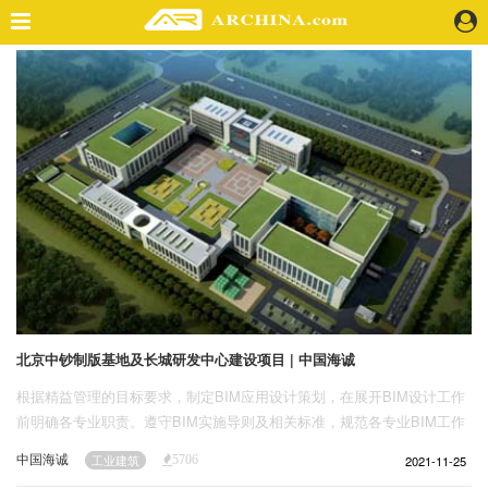
精选案例
建 筑
景 观
室 内
视 频
头条资讯
业 界
机 构
人 物
北京中钞制版基地及长城研发中心建设项目 | 中国海诚
地 产
根据精益管理的目标要求，制定BIM应用设计策划，在展开BIM设计工作
快速搜索
前明确各专业职责。遵守BIM实施导则及相关标准，规范各专业BIM工作
流程。
中国海诚
2021-11-25
工业建筑
5706