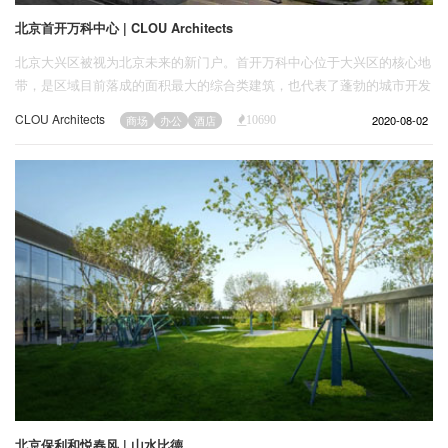
北京首开万科中心 | CLOU Architects
北京大兴区被视为北京未来的新门户。首开万科中心位于大兴区的核心地
带，是区域目前落成的面积最大的综合类建筑，也代表了蓬勃的城市开发
过程中重要的一环。尖角部位的楼板每跨两层形成一个视野绝佳的高空观
CLOU Architects
2020-08-02
商场
办公
酒店
10690
景台，同时也是室外休息区，柯路视室外办公空间为办公文化革新的下一
步。
北京保利和悦春风 | 山水比德