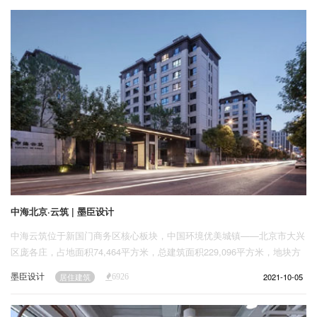
企业招聘
企业会员
关于投稿
广告投放
关于我们
联系我们
中海北京·云筑 | 墨臣设计
中海云筑位于新国门商务区核心板块，中国环境优美城镇——北京市大兴
区庞各庄，占地面积74,464平方米，总建筑面积229,096平方米，地块方
正平坦，四周被绿化带及代征绿地包围，草木繁茂郁葱茏，碧树成荫寂幽
墨臣设计
2021-10-05
居住建筑
6926
然。