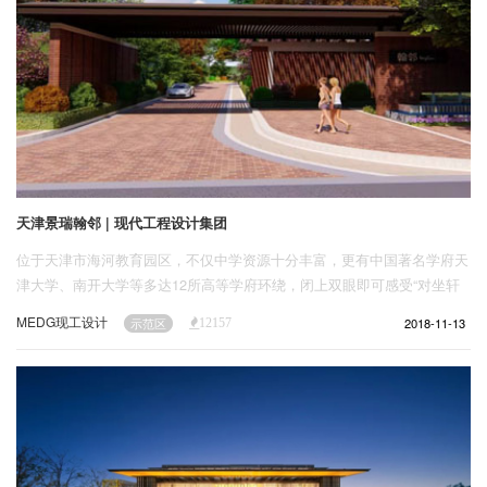
天津景瑞翰邻 | 现代工程设计集团
位于天津市海河教育园区，不仅中学资源十分丰富，更有中国著名学府天
津大学、南开大学等多达12所高等学府环绕，闭上双眼即可感受“对坐轩
窗读书乐,怎忍花前不醉归”。
MEDG现工设计
2018-11-13
示范区
12157