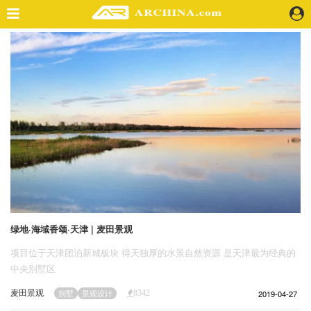
精选案例
建 筑
景 观
室 内
视 频
头条资讯
业 界
机 构
人 物
绿地·海域香颂·天津 | 麦田景观
地 产
项目位于天津团泊新城板块 得天独厚的水景自然资源 是天津最为经典的
快速搜索
中央别墅区
麦田景观
2019-04-27
别墅
景观设计
8342