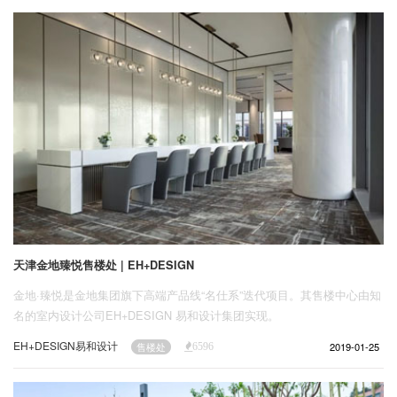
企业招聘
企业会员
关于投稿
广告投放
关于我们
联系我们
天津金地臻悦售楼处 | EH+DESIGN
金地·臻悦是金地集团旗下高端产品线“名仕系”迭代项目。其售楼中心由知
名的室内设计公司EH+DESIGN 易和设计集团实现。
EH+DESIGN易和设计
2019-01-25
售楼处
6596