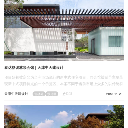
泰达格调林泉会馆 | 天津中天建设计
项目始初被定义为当今市场流行的新中式住宅项目，而会馆被赋予主要呈
现新中式项目特点的一个示范区。本案不同于当前市场上众多的以传统符
号叠加传统空间秩序形成的新中式作品，建筑师以项目场所本身特质出
天津中天建设计
2018-11-20
售楼处
示范区
4298
发，探索用当代的材料和形式构成表达传统的意境。本案重视的是从传统
中挖掘当代性，是以当代的审美和空间体验重新汲取传统的中式空间和形
式的当代性特征。