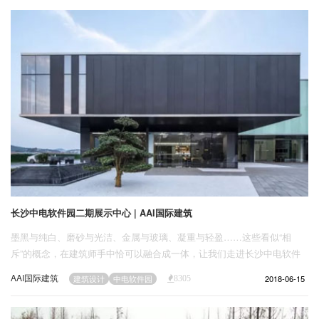
企业招聘
企业会员
关于投稿
广告投放
关于我们
联系我们
长沙中电软件园二期展示中心 | AAI国际建筑
墨黑与纯白、磨砂与光洁、金属与玻璃、凝重与轻盈……这些看似“相
斥”的概念，在建筑师手中恰可以融合成一体，让我们走进长沙中电软件
园展示中心，一起了解建筑师如何像魔术师一样，将这些元素打造成相融
AAI国际建筑
2018-06-15
建筑设计
中电软件园
8305
相生的建筑设计作品。