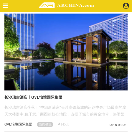
精选案例
建 筑
景 观
室 内
视 频
头条资讯
业 界
机 构
人 物
长沙瑞吉酒店丨GVL怡境国际集团
地 产
长沙瑞吉酒店坐落于"中部新浦东"长沙高铁新城的运达中央广场最高的摩
快速搜索
天大楼群中,位于武广商圈的核心地段，占据了城市的黄金地带，热闹繁
华，交通便利。
GVL怡境国际集团
2018-08-22
酒店景观
14583