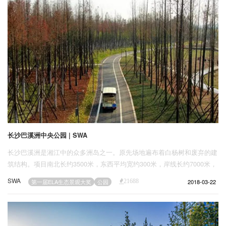
长沙巴溪洲中央公园 | SWA
长沙巴溪洲是湘江中的众多洲岛之一。原先场地遍布着白杨树和废弃的建
筑结构。项目南北长约3500米，东西平均宽约300米，岸线长约7000米，
总面积91公顷。在最近几十年中，出于防洪考虑，过去大量的洲岛项目都
SWA
2018-03-22
第一届ELA生态景观大奖
公园
21688
以堤围环绕岛屿，使人们失去了亲水的体验，同时也阻断了岛屿与河流的
生态联系。由于岛屿的自然边缘被混凝土消磨，河流和沙洲受到了不同程
度的负面影响，其中包括生物多样性的减少。当地政府规划一处总长约2
英里（约3.22km）的侵蚀沙洲——巴溪洲作为长沙市的新中央公园。