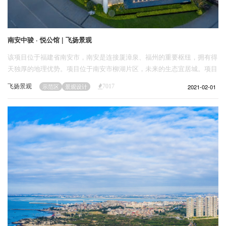
南安中骏 · 悦公馆 | 飞扬景观
该项目位于福建省南安市，南安是连接厦漳泉、福州的重要枢纽，拥有得
天独厚的地理优势。项目位于南安市柳湖片区，未来的生态宜居城。项目
南至南安市区黄金主干道-柳南西路，西至现状山体，北至现状自然村，
飞扬景观
2021-02-01
示范区
景观设计
7017
可快速到达南安市政府、火车站、汽车站。地段周边教育、医疗、商业和
其他生活设施配套基本齐全，交通及生活便利，居住环境较好，拥有高价
值的自然资源景观，区位价值极高。