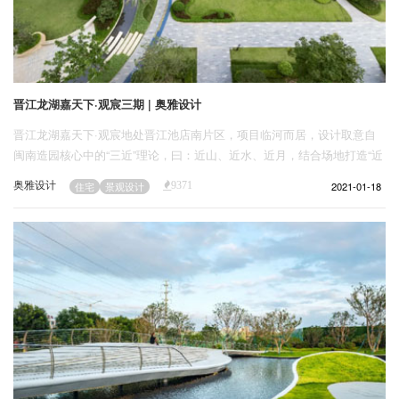
晋江龙湖嘉天下·观宸三期 | 奥雅设计
晋江龙湖嘉天下·观宸地处晋江池店南片区，项目临河而居，设计取意自
闽南造园核心中的“三近”理论，曰：近山、近水、近月，结合场地打造“近
山、近水、近月”的整体结构。
奥雅设计
2021-01-18
住宅
景观设计
9371