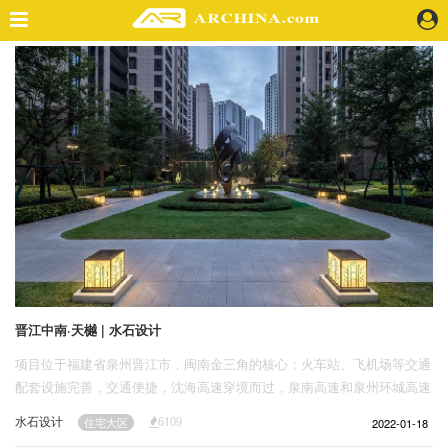
精选案例
建 筑
景 观
室 内
视 频
头条资讯
业 界
机 构
人 物
晋江中南·天樾 | 水石设计
地 产
项目位于福建省泉州晋江市，闽南金三角的核心；火车站、飞机场等交通
快速搜索
配套设施完善，交通便捷，沈海高速穿境而过，泉南高速和泉州环城高速
纵横交错；项目周边2公里商业配套齐全、资源丰富，生活无忧。
水石设计
2022-01-18
住宅大区
6109