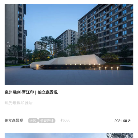
企业招聘
企业会员
关于投稿
广告投放
关于我们
联系我们
泉州融创·晋江印 | 伯立森景观
琉光璀璨印雅居
伯立森景观
2021-08-21
大区
景观设计
6686