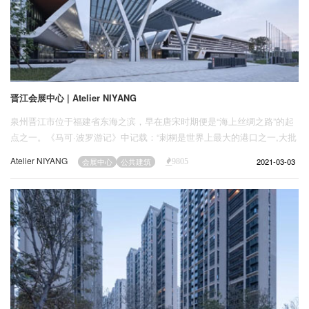
晋江会展中心 | Atelier NIYANG
泉州晋江市位于福建省东海之滨，早在唐宋时期便是“海上丝绸之路”的起
点之一。《马可·波罗游记》中记载：“刺桐是世界上最大的港口之一,大批
商人云集这里，货物堆积如山。”刺桐即为晋江古称，改革开放后，晋江
Atelier NIYANG
2021-03-03
会展中心
公共建筑
9805
市的制造业和市场商贸业日益发达，逐渐发展出了“鞋博会”“纺织衣博
会”“文化工艺品会”等特色大型博览会。由于相关展会活动的需求日益增
加，政府决定在晋江市博览新区建设一座大型的国际化会展中心。