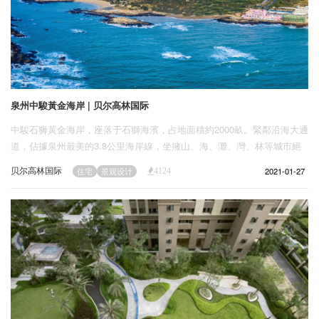
泉州中駿黃金海岸 | 贝尔高林国际
中駿石狮黃金海岸，座落于石獅海濱，占地面積約2000畝。緊鄰沿海大通
道，佔據泉州最美的3.8公里海岸線，坐擁山、海、灘、灣、林等城市絕
版自然資源，將築就海西首個集居住、休閒、度假、商務、旅遊、購物功
贝尔高林国际
2021-01-27
住宅
景观设计
4124
能於一體的灣區綜合體。