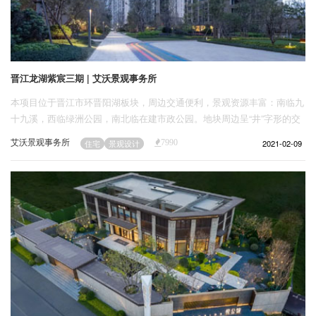
晋江龙湖紫宸三期 | 艾沃景观事务所
本项目位于晋江市环晋阳湖板块，周边交通便利，景观资源丰富：南临九
十九溪，西临绿洲公园，南北临在建市政公园。地块周边呈“井”字形的交
通网规划，交通便捷。场地较为狭长，空间尺度呈三角形，由西至东逐渐
艾沃景观事务所
2021-02-09
住宅
景观设计
7990
开阔，轴线流畅。对于大区内消防车道以及较多消防登高面，采用了弱化
处理，并增加口袋花园、会客厅区域以及绿化面积。