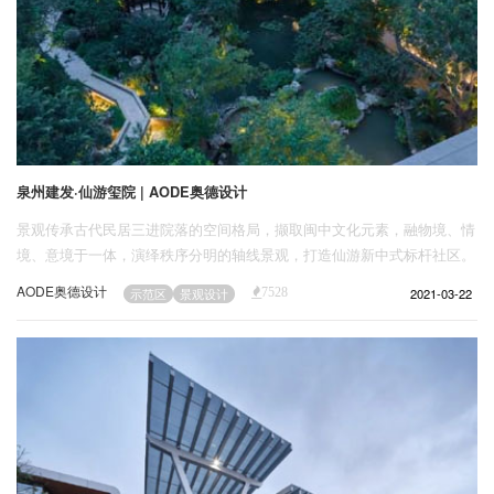
泉州建发·仙游玺院 | AODE奥德设计
景观传承古代民居三进院落的空间格局，撷取闽中文化元素，融物境、情
境、意境于一体，演绎秩序分明的轴线景观，打造仙游新中式标杆社区。
AODE奥德设计
2021-03-22
示范区
景观设计
7528