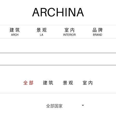
建 筑
景 观
室 内
品 牌
ARCH
LA
INTERIOR
BRAND
全 部
建 筑
景 观
室 内
全部国家