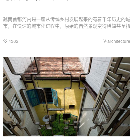
越南首都河内是一座从传统乡村发展起来的有着千年历史的城
市，在快速的城市化进程中，原始的自然景观变得稀缺甚至扭
曲。在这样的大背景下，建筑师Ngoc Luong Le和他的V-
architecture团队设计建造了一座名为Gentle House的房子
4362
V-architecture