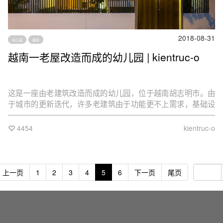
2018-08-31
幼儿园
越南
越南一老屋改造而成的幼儿园 | kientruc-o
这是一座由老建筑改造而成的幼儿园，位于越南胡志明市。由
于城市的更新迭代，许多老建筑由于功能更不上需求，基础设
施的缺失同样需要更新改造。这次改造由当地kientruc-o事务所
完成。
4454
kientruc-o
上一页
1
2
3
4
5
6
下一页
尾页