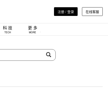
注册 / 登录
在线客服
科 技
更 多
TECH
MORE