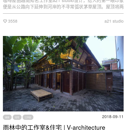
咖啡屋由越南知名工作室a21 studio设计，给人的第一眼印象
便是从公路向下延伸到河岸的不寻常弧状茅草屋顶。屋顶将两
种不同的高度巧妙地合为一体，柔化了下方的制成结构。一条
具有异国情调的小道将客人从室外引进由环形屋顶勾勒出的内
3558
a21 studio
部庭院。
2018-09-11
越南
住宅
工作室
雨林中的工作室&住宅 | V-architecture