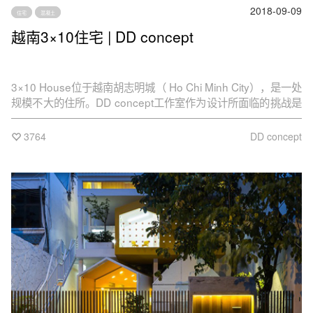
2018-09-09
住宅
混凝土
越南3×10住宅 | DD concept
3×10 House位于越南胡志明城（ Ho Chi Minh City），是一处
规模不大的住所。DD concept工作室作为设计所面临的挑战是
既要照顾到住宅在使用上的私密性要求还要兼顾与外界城市界
面及自然界面的沟通交流
3764
DD concept