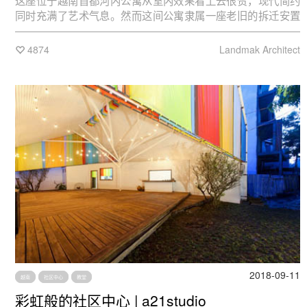
这座位于越南首都河内公寓从室内效果看上去很赞，现代简约
同时充满了艺术气息。然而这间公寓隶属一座老旧的拆迁安置
公寓楼。
4874
Landmak Architect
2018-09-11
越南
社区中心
教堂
彩虹般的社区中心 | a21studio