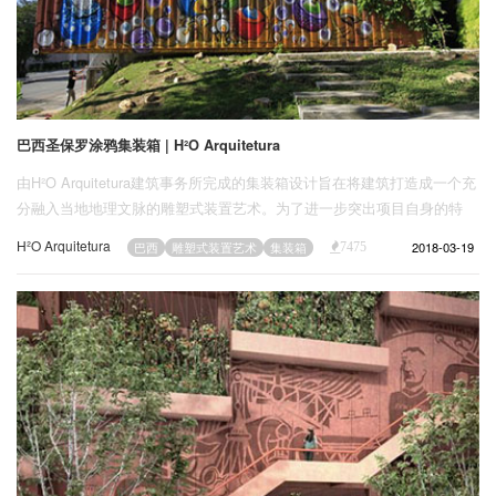
巴西圣保罗涂鸦集装箱 | H²O Arquitetura
由H²O Arquitetura建筑事务所完成的集装箱设计旨在将建筑打造成一个充
分融入当地地理文脉的雕塑式装置艺术。为了进一步突出项目自身的特
点，外幕墙上还进行了涂鸦设计。集装箱位于巴西圣保罗一处别墅村庄
H²O Arquitetura
2018-03-19
巴西
雕塑式装置艺术
集装箱
7475
内。设计团队希望通过这样的设计表现出：工作、生活与休闲是可以在一
个简单而轻松的狭小空间内共同实现的。