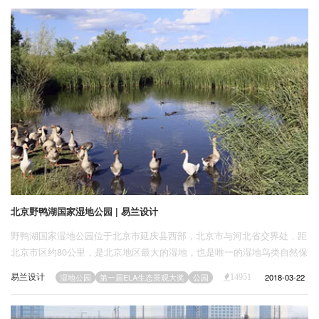
北京野鸭湖国家湿地公园 | 易兰设计
野鸭湖国家湿地公园位于北京市延庆县西部，北京市与河北省交界处，距
北京市区约80公里，是北京地区最大的湿地，也是唯一的湿地鸟类自然保
护区。设计师遵循生态保护为根本的设计原则，通过生态敏感度的分析，
易兰设计
2018-03-22
湿地公园
第一届ELA生态景观大奖
公园
14951
划分不同级别的保护区，利用生态修复的手段，以灌木和草本、水生湿生
植物种植为主，充分保护提升了自然湿地、动物栖息地的生态环境。