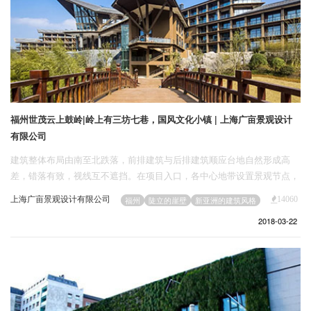
福州世茂云上鼓岭|岭上有三坊七巷，国风文化小镇 | 上海广亩景观设计
有限公司
建筑整体布局由南至北跌落，前排建筑与后排建筑顺应台地自然形成高
差，错落有致，视线互不遮挡。在项目入口，各中心地带设置景观节点，
并通过南北向及东西向景观轴相互贯通，形成良好的视线通廊。接待中心
上海广亩景观设计有限公司
福州
陡立的崖壁
新亚洲的建筑风格
14060
置于项目主入口，形成开放空间，有效吸引人流，形成该地块独特一景。
2018-03-22