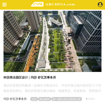
精选案例
建 筑
景 观
室 内
视 频
头条资讯
业 界
机 构
人 物
科技商业园区设计 | 玛莎·舒瓦茨事务所
地 产
项目的景观空间被进一步细分为商业办公、中央开放公园与居住区三个功
快速搜索
能各异的部分。线性的景观元素以铺地、植被形态、街道家具、照明形式
与入口构筑物等不同的方式呈现，统一的设计手法营造出多样化的功能与
玛莎·舒瓦茨事务所
北京
商业园区
第一届ELA生态景观大奖
13064
空间，让人过目难忘。