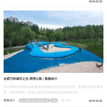
企业招聘
2018-03-22
企业会员
关于投稿
广告投放
关于我们
联系我们
合肥万科城市之光·周湾公园 | 奥雅设计
设计师通过对现场杂乱繁多的植物及地形的有序梳理、考虑阳光的照射角
度，用连续而统一的设计语言创造独特的滨水体验空间
奥雅设计
2018-03-22
第一届ELA生态景观大奖
公园
13863