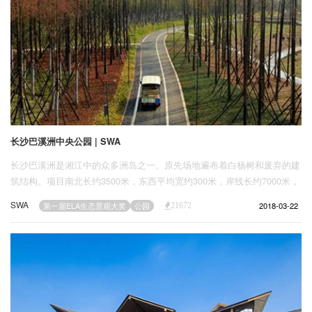
长沙巴溪洲中央公园 | SWA
长沙巴溪洲是湘江中的众多洲岛之一。原先场地遍布着白杨树和废弃的建
筑结构。项目南北长约3500米，东西平均宽约300米，岸线长约7000米，
总面积91公顷。在最近几十年中，出于防洪考虑，过去大量的洲岛项目都
SWA
2018-03-22
第一届ELA生态景观大奖
公园
21672
以堤围环绕岛屿，使人们失去了亲水的体验，同时也阻断了岛屿与河流的
生态联系。由于岛屿的自然边缘被混凝土消磨，河流和沙洲受到了不同程
度的负面影响，其中包括生物多样性的减少。当地政府规划一处总长约2
英里（约3.22km）的侵蚀沙洲——巴溪洲作为长沙市的新中央公园。