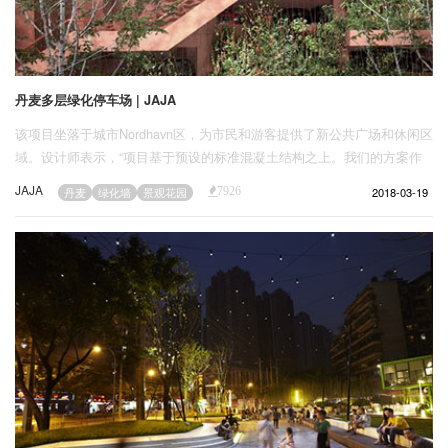
丹麦多层绿化停车场 | JAJA
该项目坐落于城市Nordhavn区，为市民和游客提供了新公共广场和休闲区
域。设计师表示，“项目基于预设的标准混凝土结构之上。我们的方案作
为第二个层次成为停车场的积极滤过结构。”停车场功能性混凝土框架是
JAJA
2018-03-19
丹麦
绿化墙
景观花园
7926
种植箱系统的基底，包含的绿化系统遮挡了停车场视线。