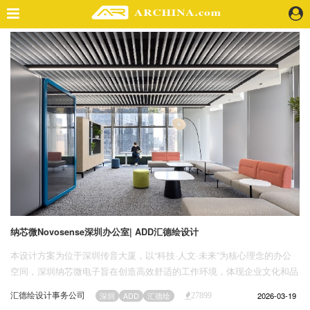
精选案例
建 筑
景 观
室 内
视 频
头条资讯
业 界
机 构
人 物
纳芯微Novosense深圳办公室| ADD汇德绘设计
地 产
本设计方案为位于深圳传音大厦，以“科技·人文·未来”为核心理念的办公
快速搜索
空间，深圳纳芯微电子旨在创造高效舒适的工作环境，体现企业文化和品
牌形象，促进团队协作与创新。设计采用开放式办公区与独立办公室结合
汇德绘设计事务公司
2026-03-19
深圳
ADD
汇德绘
27899
的方式，灵活布局，满足不同工作需求。空间以企业品牌色为主色调，搭