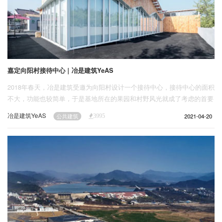
嘉定向阳村接待中心 | 冶是建筑YeAS
2018年春天，冶是建筑受邀为向阳村设计一个接待中心，接待中心的面积
不大，功能也较简单，于是基地所在的果园和村野风光就成了考虑的首要
条件。设计希望将立面尽可能开放，让环境渗透入室内。这影响了结构上
冶是建筑YeAS
2021-04-20
公共建筑
3995
的决定：常用的粗柱子被打散成截面细窄的柱列，以轻钢密柱结构围合边
界，兼作门窗框的支撑。如此达到没有柱子遮挡的空间效果，同时保证景
观界面的延续性。整个接待中心最有表现力的部分留给了连续折面屋顶，
也呼应当地民居传统的屋顶做法。