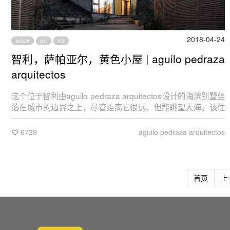
2018-04-24
海滨别墅
智利
别墅
智利，萨帕亚尔，黄色小屋 | aguilo pedraza
arquitectos
这个位于智利由aguilo pedraza arquitectos设计的海滨别墅坐
落在城市的边界之上，尽管距离它很远，但能眺望大海。该住
宅设计有特定的可达性要求，因此，有几个坡道从外面通向不
同的楼层。
6739
aguilo pedraza arquitectos
首页
上