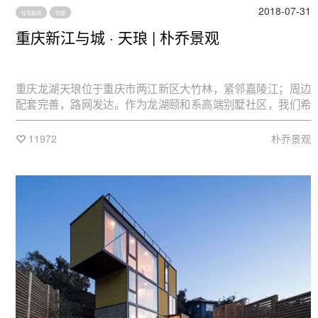
2018-07-31
住宅景观
别墅
重庆新江与城 · 天琅 | 朴乔景观
重庆龙湖天琅位于重庆市两江新区大竹林，紧邻嘉陵江；周边
配套完善，路网发达。作为龙湖颐和系高端别墅社区，我们希
望能营造一个符合其定位的、极具文化气质的主题化整区。
11972
朴乔景观