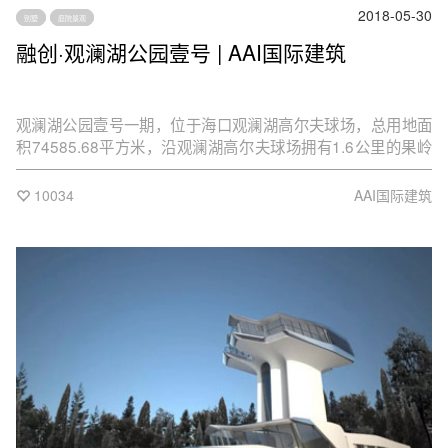
2018-05-30
别墅
庭院景观
融创·观澜湖公园壹号 | AAI国际建筑
观澜湖公园壹号一期，位于海口观澜湖高尔夫球场，总用地面
积74585.68平方米，沿观澜湖高尔夫球场拥有1.6公里的果岭
景观面。总体规划以景观资源作为设计主导，结合地形地势，
以拥抱高尔夫球场的姿态，将景观尽收眼底。
10034
AAI国际建筑