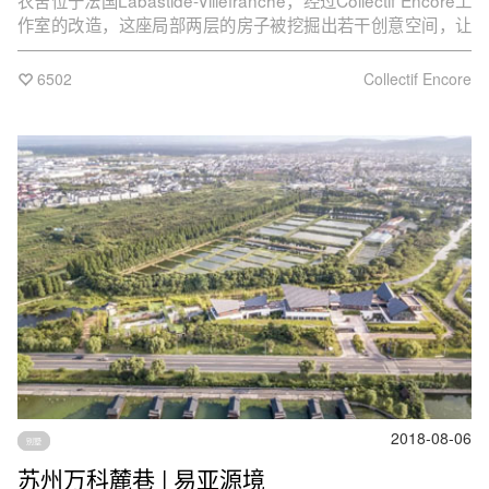
农舍位于法国Labastide-Villefranche，经过Collectif Encore工
作室的改造，这座局部两层的房子被挖掘出若干创意空间，让
使用者可以尽情享受乡村的绿野与蓝天。房子没有使用任何昂
贵的材料和奢侈的家具，有的只是天然而质朴以及与自然的对
6502
Collectif Encore
话。
2018-08-06
别墅
苏州万科麓巷 | 易亚源境