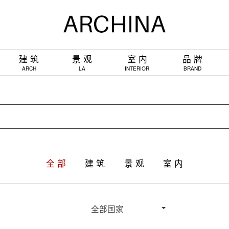
建 筑
景 观
室 内
品 牌
ARCH
LA
INTERIOR
BRAND
全 部
建 筑
景 观
室 内
全部国家