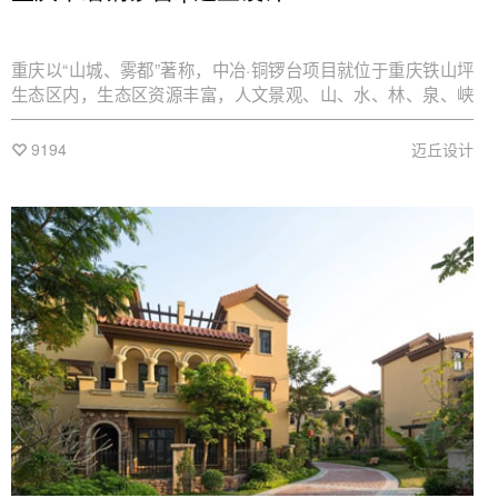
重庆以“山城、雾都”著称，中冶·铜锣台项目就位于重庆铁山坪
生态区内，生态区资源丰富，人文景观、山、水、林、泉、峡
相映成趣。景观设计从此获取灵感，提炼出“云上花园”的设计理
念，精巧构思，云外有山，山中林语，林间音渐，让生活回归
9194
迈丘设计
本质，让居住融于自然，营造一个舒适惬意、有艺术感的生活
氛围。