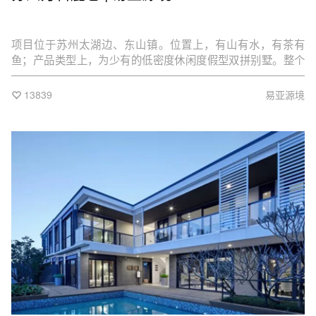
项目位于苏州太湖边、东山镇。位置上，有山有水，有茶有
鱼；产品类型上，为少有的低密度休闲度假型双拼别墅。整个
项目对标京都虹夕诺雅酒店。通过建筑、室内与景观的三重营
造，给业主带来静谧而精致的日式居住体验。对于示范区而
13839
易亚源境
言，风格定位为“具有禅意的日式”。