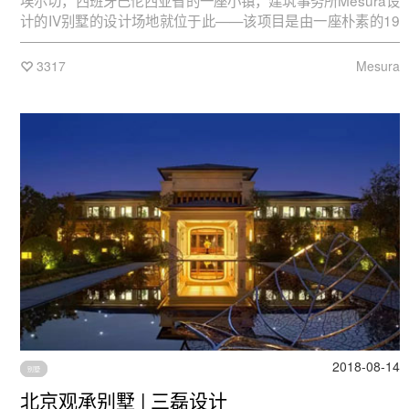
埃尔切，西班牙巴伦西亚省的一座小镇，建筑事务所Mesura设
计的IV别墅的设计场地就位于此——该项目是由一座朴素的19
世纪80年代度假别墅扩建而成。
3317
Mesura
2018-08-14
别墅
北京观承别墅 | 三磊设计