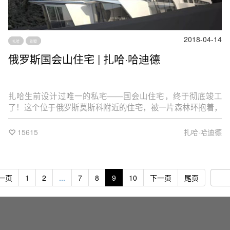
2018-04-14
扎哈
别墅
俄罗斯国会山住宅 | 扎哈·哈迪德
扎哈生前设计过唯一的私宅——国会山住宅，终于彻底竣工
了！这个位于俄罗斯莫斯科附近的住宅，被一片森林环抱着，
造型依然延续着扎哈一贯的未来派风格，活像在科幻电影中能
看到的太空飞船
15615
扎哈·哈迪德
一页
1
2
...
7
8
9
10
下一页
尾页