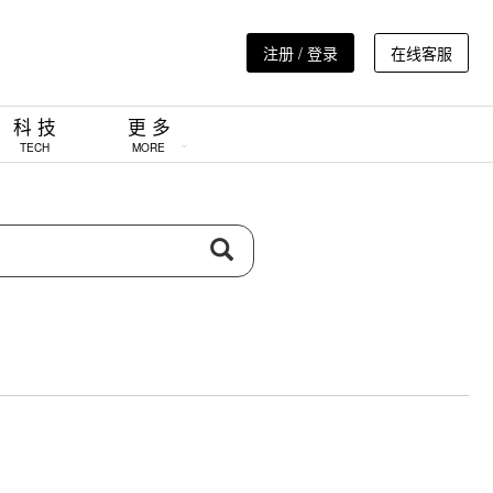
注册 / 登录
在线客服
科 技
更 多
TECH
MORE