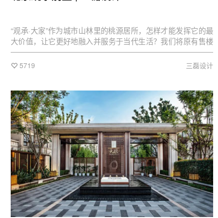
“观承·大家”作为城市山林里的桃源居所，怎样才能发挥它的最
大价值，让它更好地融入并服务于当代生活？我们将原有售楼
空间整体改造、局部加建、室内重新布局，增加客户的体验感
和参与度，打造一栋含蓄而雅致的示范区。
5719
三磊设计