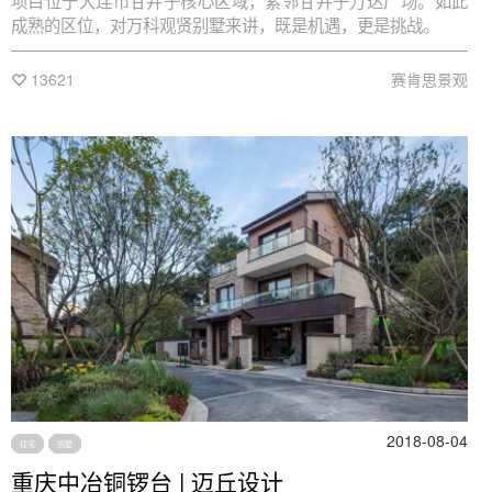
项目位于大连市甘井子核心区域，紧邻甘井子万达广场。如此
成熟的区位，对万科观贤别墅来讲，既是机遇，更是挑战。
13621
赛肯思景观
2018-08-04
住宅
别墅
重庆中冶铜锣台 | 迈丘设计