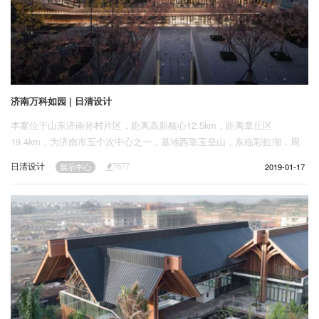
济南万科如园 | 日清设计
本案位于山东济南孙村片区，距离高新核心12.5km，距离章丘区
19.4km，为济南市五个次中心之一，基地西靠玉皇山，东临彩虹湖，周
边自然景观资源丰富，交通便捷，发展前景可观。本案设计采用现代风
日清设计
2019-01-17
展示中心
7677
格，极简的手法及纯粹的材质表达呈现出精致雅奢的视觉体验，同时建筑
与景观一体化设计，对话自然，品味自然。