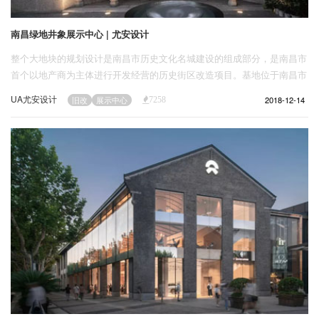
南昌绿地井象展示中心 | 尤安设计
整个大地块的规划设计是南昌市历史文化名城建设的组成部分，是南昌市
首个以地产商为主体进行开发经营的历史街区改造项目。基地位于南昌市
西湖区，属于老城区的中心地带，西邻象山南路南为三眼井街，距离北侧
UA尤安设计
2018-12-14
旧改
展示中心
7258
八一广场2公里，南侧紧邻新四军指挥部旧址，南侧1公里即为绳金塔历史
风貌商区。本项目是南昌市旧城棚户区改造工程的售楼处兼展示中心，临
象山南路，近三眼井街路口，北侧为南昌市赣剧院。