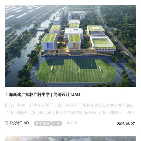
上海新建广富林广轩中学 | 同济设计TJAD
松江广富林广轩中学选址于上海市松江区广富林街道SJC1-0004单元2街
区15-09地块，项目基地东至松江区社会福利院分院（15-03地块），西至
银源路，北至银龙路，南侧毗邻银河河道，景观资源丰富。规划拟建设一
同济设计TJAD
2023-06-27
教育建筑
中学
4994
座30班公办高中，总建筑面积约42000平方米。