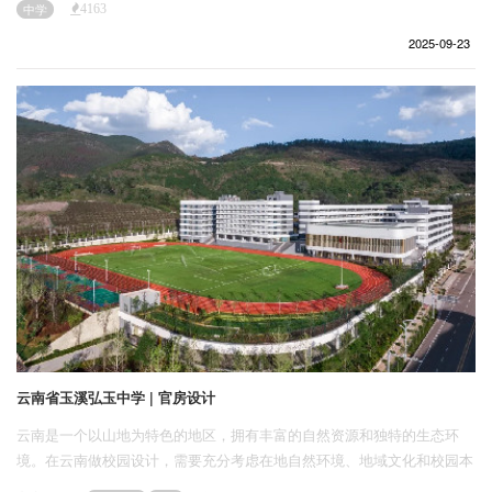
企业招聘
中学
4163
2025-09-23
企业会员
关于投稿
广告投放
关于我们
联系我们
云南省玉溪弘玉中学 | 官房设计
云南是一个以山地为特色的地区，拥有丰富的自然资源和独特的生态环
境。在云南做校园设计，需要充分考虑在地自然环境、地域文化和校园本
身的规模和功能的多样化需求；最重要的是建造成本的影响，需要充分考