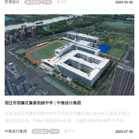
官房设计
2024-04-06
教育建筑
中学
4388
虑到建设经费的限制，根据预算来合理规划和安排，兼顾设计的可行性和
可观性。
宿迁市宿豫区豫新初级中学 | 中衡设计集团
江苏省宿迁市豫新初级中学位于宿迁市宿豫区燕山路与长江路交叉路口，
金沙江路以东。学校占地面积约101亩，总建筑面积约6.58万平方米。
中衡设计集团
2023-07-06
教育建筑
中学
7279