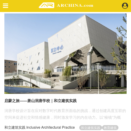
精选案例
建 筑
景 观
室 内
视 频
头条资讯
业 界
机 构
人 物
启蒙之旅——唐山润唐学校｜和立建筑实践
地 产
润唐学校设计旨在应对数字时代教育所面临的挑战，通过创建高度互联的
快速搜索
空间来促进社交和情感健康，同时激发学习的内在动力。以“棱镜”为概
念，校园建筑令光线在相互连接、动态转换的空间中折射与流动，为多样
和立建筑实践 Inclusive Architectural Practice
和立建筑实践
教育建筑
化的学科领域和不同年龄塑造了独特的学习社区。