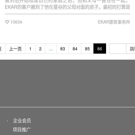
直到他开始组建自己的家庭之前，他和父母一直住在一起，
EKAR的客户搬到了他在曼谷的父母对面的房子。最初的打算是
翻新现在的房子，以适合这位客户的第一个出生的女儿。然
而，在建筑图纸完成后，业主改变了主意。业主认为与父母分
10634
EKAR建筑事务所
开生活是不愉快的。因此，他在他的房子对面也就是他父母的
房子旁边买了一块地，让他可以和他的孩子住在一起，直到她
开始组建自己的家庭。
页
上一页
1
2
...
83
84
85
86
跳
-
企业会员
项目推广