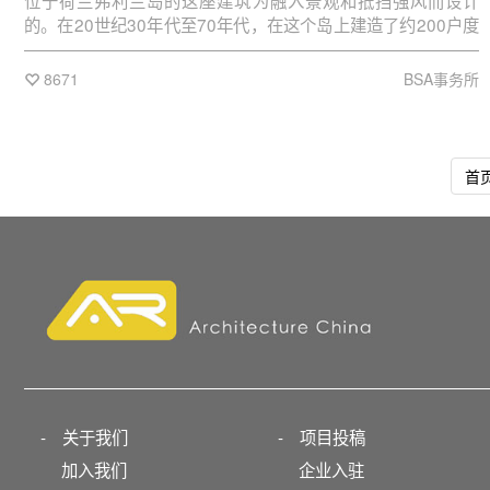
位于荷兰弗利兰岛的这座建筑为融入景观和抵挡强风而设计
的。在20世纪30年代至70年代，在这个岛上建造了约200户度
假别墅——因为严格的建造政策至今仍保持这个数字。这块场
地，及它的建筑，有截然不同的特征。在弗利兰岛上，质朴的
8671
BSA事务所
房屋建造在没有任何篱笆或实体界限的开放的景观中。
首
-
关于我们
-
项目投稿
加入我们
企业入驻