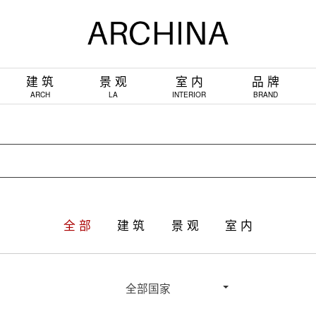
建 筑
景 观
室 内
品 牌
ARCH
LA
INTERIOR
BRAND
全 部
建 筑
景 观
室 内
全部国家