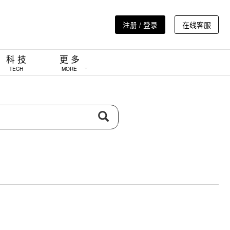
注册 / 登录
在线客服
科 技
更 多
TECH
MORE