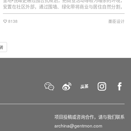
金地•悦峰更通过围合式规划，把商业活动等较为嘈杂的环境，
安置在社区外部，通过围墙、绿化带将商业与居住自然分割，
给居者一个更加安全、静谧的住区环境。
8138
墨臣设计
转
项目投稿或咨询合作，请与我们联系
archina@gentmon.com