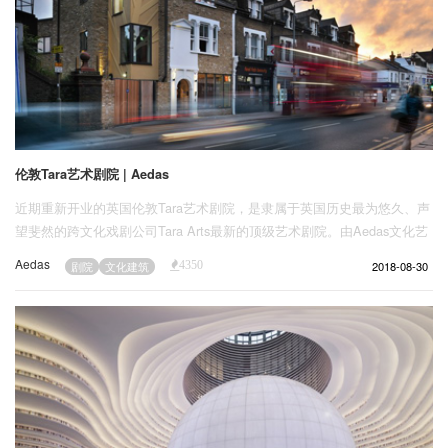
伦敦Tara艺术剧院 | Aedas
近期重新开业的英国伦敦Tara艺术剧院，是隶属于英国历史最为悠久、声
望斐然的跨文化戏剧公司Tara Arts最新的顶级艺术剧院。由Aedas文化艺
术团队设计，该项目于近日荣获今年伦敦建筑大奖“年度项目设计奖”。全
Aedas
2018-08-30
剧院
文化建筑
4350
新改造的Tara艺术剧院融合国际与地方风格，为英国首家跨文化剧院打造
富于灵感的创意空间，成为东西方艺术的桥梁。