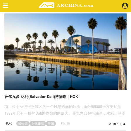
精选案例
建 筑
景 观
室 内
视 频
头条资讯
业 界
机 构
人 物
萨尔瓦多·达利(Salvador Dali)博物馆 | HOK
地 产
项目位于圣彼得堡城区的一个风景秀丽的码头，面积68000平方英尺是
快速搜索
1982年只有一层的Dali博物馆的两倍大。展览内容包括油画，水彩，草图
，雕塑等2140件永久藏品。
HOK
2018-10-04
博物馆
文化建筑
美国
6516