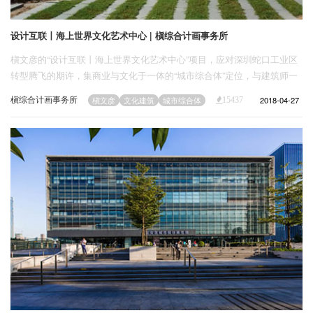
设计互联丨海上世界文化艺术中心 | 槇综合计画事务所
槇文彦的“设计互联丨海上世界文化艺术中心”项目，应对深圳蛇口工业区
转型腾飞的期许，集商业与文化于一体的“城市综合体”定位，与建筑师一
贯的“动态平衡”、“集体形式”的形式主张不谋而合。槇文彦将该项目视为
槇综合计画事务所
2018-04-27
槇文彦
文化建筑
城市综合体
15437
微型城市的景观营造，而非单体建筑的空间塑形，他将文化建筑的公共属
性延伸到城市，为到访者提供了一种打通构筑物内外的空间体验，试图通
过构建自洽的场地文脉，集约建筑群落多元的生活内涵。作为建筑核心部
分的美术馆不再仅仅是艺术的容器，它的展览功能也向外拓展为城市语境
中的“动观”。