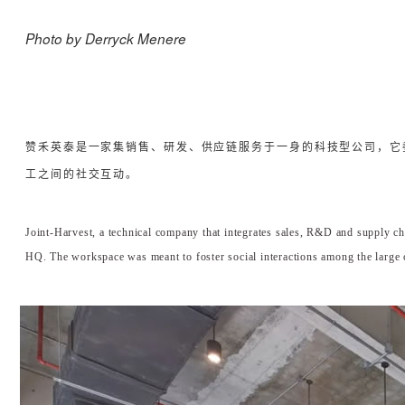
Photo by Derryck Menere
赞禾英泰是一家集销售、研发、供应链服务于一身的科技型公司，它
工之间的社交互动。
Joint-Harvest, a technical company that integrates sales, R&D and supply ch
HQ. The workspace was meant to foster social interactions among the large 