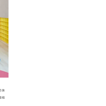
的休
相结