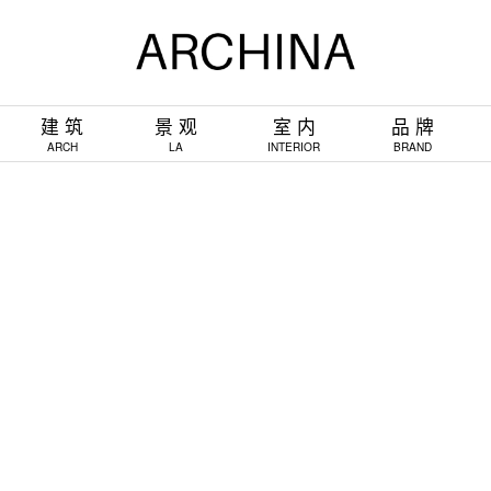
建 筑
景 观
室 内
品 牌
ARCH
LA
INTERIOR
BRAND