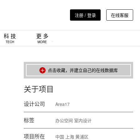
注册 / 登录
在线客服
科 技
更 多
TECH
MORE
点击收藏，并建立自己的在线数据库
关于项目
设计公司
Area17
标签
办公空间
室内设计
项目所在
中国
上海
黄浦区