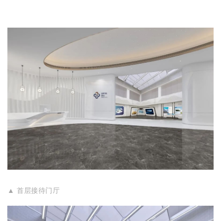
▲
首层接待门厅