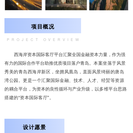
企业招聘
0
1
企业会员
项目概况
关于投稿
广告投放
PROJECT OVERVIEW
关于我们
西海岸资本国际客厅平台汇聚全国金融资本力量，作为强
联系我们
有力的国际合作平台助推优质项目落户青岛。
本案坐落于风景
秀美的青岛西海岸新区，坐拥凤凰岛，直面风景绮丽的唐岛
湾公园。更是一个汇聚国际金融、技术、人才、经贸等资源
的耦合平台，
为资本的良性循环与产业升级
，以多维平台思路
搭建的“资本国际客厅”。
0
2
设计愿景