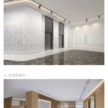
▲ 首层电梯厅