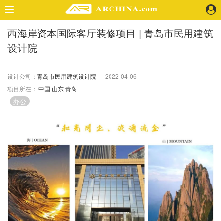
西海岸资本国际客厅装修项目 | 青岛市民用建筑
精选案例
设计院
建 筑
景 观
室 内
设计公司：
青岛市民用建筑设计院
2022-04-06
项目所在：
中国
山东
青岛
视 频
办公
头条资讯
业 界
机 构
人 物
地 产
快速搜索