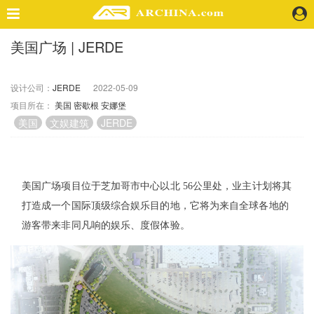
美国广场 | JERDE
精选案例
建 筑
设计公司：
JERDE
2022-05-09
景 观
项目所在：
美国
密歇根
安娜堡
室 内
美国
文娱建筑
JERDE
视 频
头条资讯
美国广场项目位于芝加哥市中心以北 56公里处，业主计划将其
业 界
打造成一个国际顶级综合娱乐目的地，它将为来自全球各地的
机 构
游客带来非同凡响的娱乐、度假体验。
人 物
地 产
快速搜索