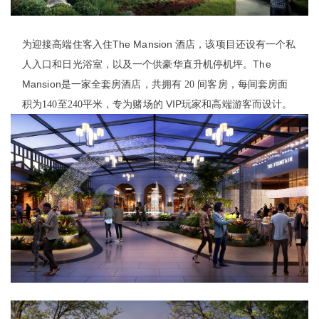
The Mansion
为迎接高端住客入住
酒店，该项目还设有一个私
The
人入口和日光浴室，以及一个供豪华直升机停机坪。
Mansion
是一家全套房酒店，共拥有 20 间客房，每间套房面
VIP
积为140至240平米，专为赌场的
玩家和高端游客而设计。