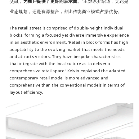
交融，
为商户提供了更好的展示面
。”王烨冰介绍道，无论是
业态规划，还是资源整合，都比传统商业模式占据优势。
The retail street is comprised of double-height individual
blocks, forming a focused yet diverse immersive experience
in an aesthetic environment. ‘Retail in block-forms has high
adaptability to the evolving market that meets the needs
and attracts visitors. They have bespoke characteristics
that integrate with the local culture as to deliver a
comprehensive retail space.’ Kelvin explained the adapted
contemporary retail model is more advanced and
comprehensive than the conventional models in terms of
layout efficiency.