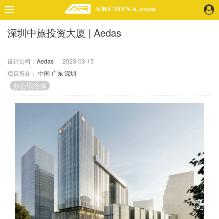
深圳中旅投资大厦 | Aedas
精选案例
建 筑
设计公司：
Aedas
2023-03-15
景 观
项目所在：
中国
广东
深圳
室 内
办公综合体
视 频
头条资讯
业 界
机 构
人 物
地 产
快速搜索