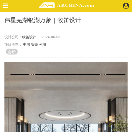
伟星芜湖银湖万象｜牧笛设计
精选案例
建 筑
设计公司：
牧笛设计
2024-06-03
景 观
项目所在：
中国
安徽
芜湖
室 内
会所
视 频
头条资讯
业 界
机 构
人 物
地 产
快速搜索