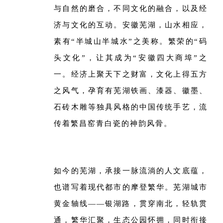
与自然的磨合，不同文化的融合，以及经
济与文化的互动。安徽芜湖，山水相应，
素有“半城山半城水”之美称。繁荣的“码
头文化”，让其成为“安徽四大商埠”之
一。经济上聚天下之财富，文化上得五方
之风气，孕育有芜湖铁画、漆器、徽墨、
石砖木雕等独具风格的中国传统手艺，流
传着繁昌窑青白瓷的神韵风骨。
如今的芜湖，承接一脉流淌的人文底蕴，
也谱写着现代都市的摩登繁华。芜湖城市
黄金轴线——银湖路，贯穿南北，轻轨贯
通，繁华汇聚，生态公园怀拥，同时衔接