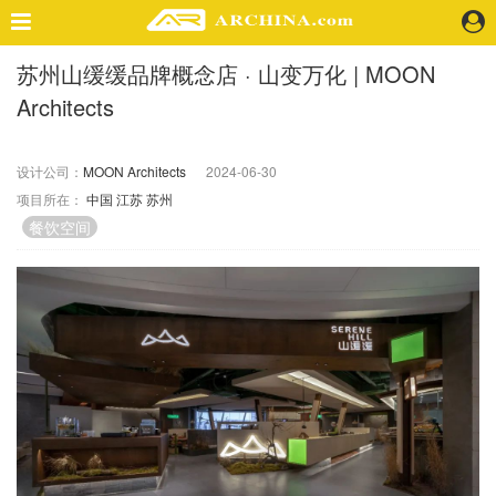
苏州山缓缓品牌概念店 · 山变万化 | MOON
精选案例
Architects
建 筑
景 观
室 内
设计公司：
MOON Architects
2024-06-30
项目所在：
中国
江苏
苏州
视 频
餐饮空间
头条资讯
业 界
机 构
人 物
地 产
快速搜索