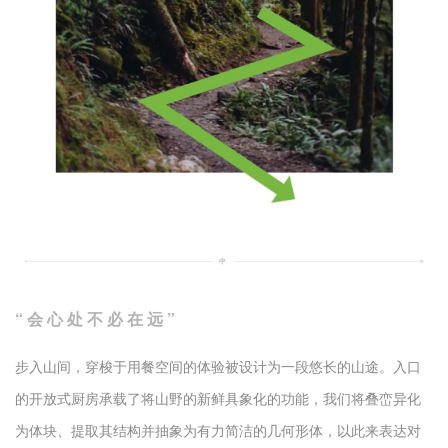
“ 会 心 处 不 必 在 远 ”
步入山间，穿梭于用餐空间的体验被设计为一段悠长的山途。入口
的开放式厨房承载了将山野的新鲜具象化的功能，我们将叠峦异化
为体块、提取其结构并抽象为有力简洁的几何形体，以此来表达对