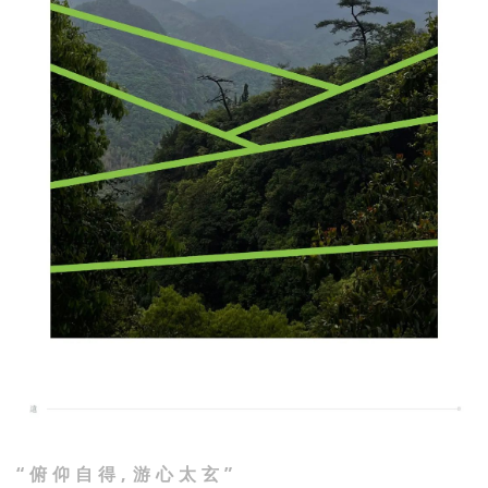
“ 俯 仰 自 得 , 游 心 太 玄 ”