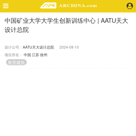
中国矿业大学大学生创新训练中心 | AATU天大
精选案例
设计总院
建 筑
景 观
室 内
设计公司：
AATU天大设计总院
2024-08-10
项目所在：
中国
江苏
徐州
视 频
教育建筑
头条资讯
业 界
机 构
人 物
地 产
快速搜索