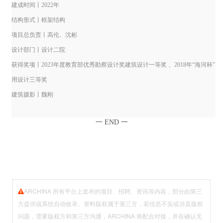
建成时间丨2022年
结构形式
丨
框架结构
项目总负责丨高伦、沈彬
设计部门丨设计二院
获得奖项丨2023年度教育部优秀勘察设计奖建筑设计一等奖 、
2018年“海河杯
用设计三等奖
建筑摄影丨魏刚
一
END
一
ARCHINA 所有平台上发布的项目、招聘、资讯等内容，部分由第三
方提供或系统自动收录。资料版权属于第三方，若信息不实或涉及版权
问题，需要版权方和第三方沟通，ARCHINA 将配合对接，并在确认无