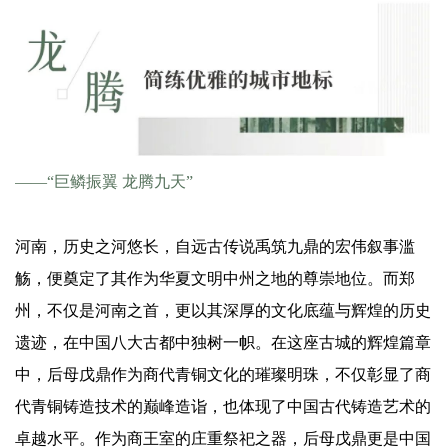
——“巨鳞振翼 龙腾九天”
河南，历史之河悠长，自远古传说禹筑九鼎的宏伟叙事滥
觞，便奠定了其作为华夏文明中州之地的尊崇地位。而郑
州，不仅是河南之首，更以其深厚的文化底蕴与辉煌的历史
遗迹，在中国八大古都中独树一帜。在这座古城的辉煌篇章
中，后母戊鼎作为商代青铜文化的璀璨明珠，不仅彰显了商
代青铜铸造技术的巅峰造诣，也体现了中国古代铸造艺术的
卓越水平。作为商王室的庄重祭祀之器，后母戊鼎更是中国