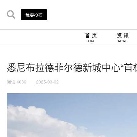
我要投稿
首 页
资 讯
HOME
NEWS
悉尼布拉德菲尔德新城中心“首栋建筑”（Fi
阅读:4036
2025-03-02