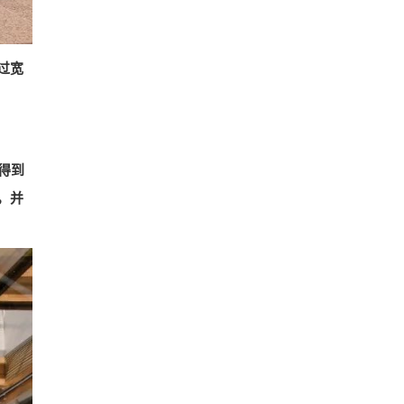
过宽
得到
，并