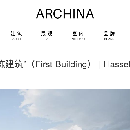
建 筑
景 观
室 内
品 牌
ARCH
LA
INTERIOR
BRAND
rst Building） | Hassel