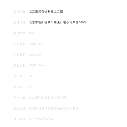
项目名称：
北京王四营保利锦上二期
项目地址：
北京市朝阳区朝阳焦化厂地铁站东侧500米
项目类型：住宅
占地面积：33884.24㎡
建筑面积：140122㎡
景观面积：25059.24㎡
容积率：2.50
绿化率：47%
客户名称：北京保营和筑置业有限公司
景观设计：深圳奥雅设计股份有限公司天津分公司
设计时间：2021.12—2022.4