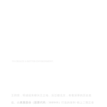
王四营，明成祖朱棣兴王之地，后迁都北京，有着深厚的历史底
蕴。由
奥雅股份（股票代码：300949）
打造的保利·锦上二期正坐