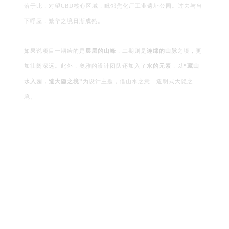
落于此，对望CBD核心区域，毗邻焦化厂工业遗址公园。过去与当
下呼应，繁华之境日渐成熟。
如果说项目一期绘的是
层层的山峰
，二期则是
连绵的山脉
之境，更
加壮阔深远。此外，奥雅的设计团队还加入了
水的元素
，以
“藏山
水入园，造大隐之境”
为设计主题，借山水之意，造明式大隐之
境。