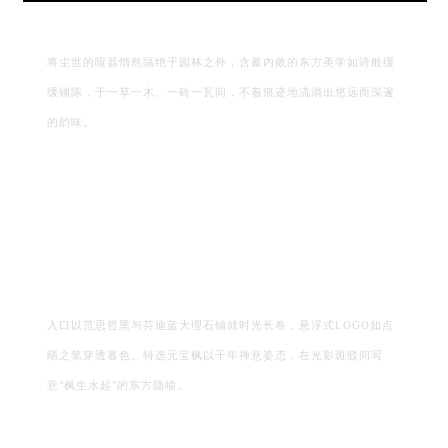
将尘世的喧嚣悄然隔绝于园林之外，含蓄内敛的东方美学如诗般缓
缓铺陈，于一草一木、一砖一瓦间，不着痕迹地流淌出悠远而深邃
的韵味。
入
口以范思哲黑与芬迪蓝大理石铺就时光长卷，悬浮式
LOGO
如点
睛之笔穿透暮色。
特选元宝枫以千年禅意姿态，在光影斑驳间写
意
"
枫生水起
"
的东方隐喻。