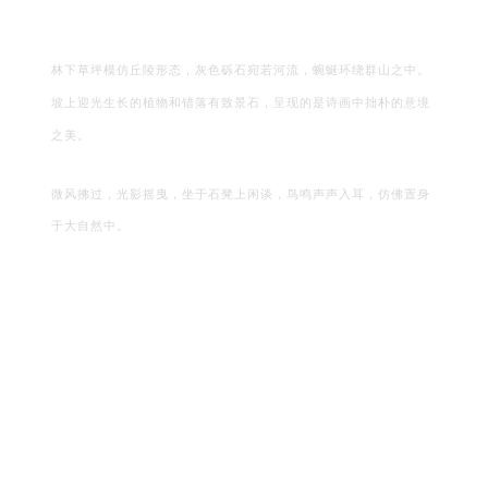
林下草坪模仿丘陵形态，灰色砾石宛若河流，蜿蜒环绕群山之中。
坡上迎光生长的植物和错落有致景石，呈现的是诗画中拙朴的意境
之美。
微风拂过，光影摇曳，坐于石凳上闲谈，鸟鸣声声入耳，仿佛置身
于大自然中。