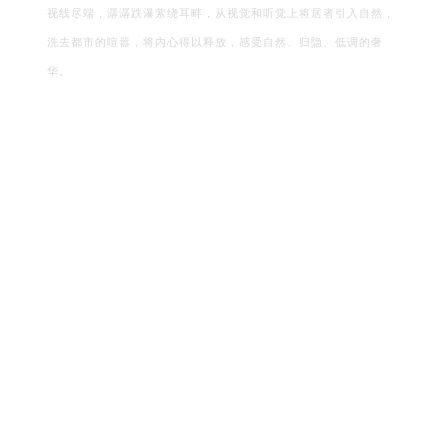
视线尽端，潺潺跌瀑萦绕耳畔，从视觉和听觉上将居者引入自然，
洗去都市的喧嚣，将内心得以释放，感受自然、归隐、低调的奢
华。