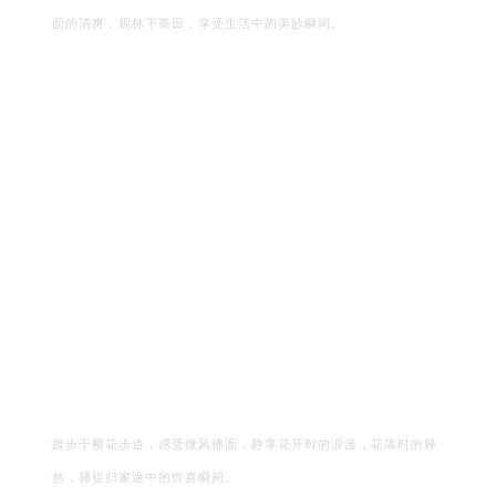
面的清爽，观林下茶田，享受生活中的美妙瞬间。
踱步于樱花步道，感受微风拂面，静享花开时的浪漫，花落时的释
然，捕捉归家途中的惊喜瞬间。