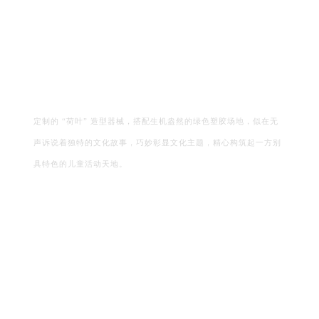
定制的 “荷叶” 造型器械，搭配生机盎然的绿色塑胶场地，似在无
声诉说着独特的文化故事，巧妙彰显文化主题，精心构筑起一方别
具特色的儿童活动天地。