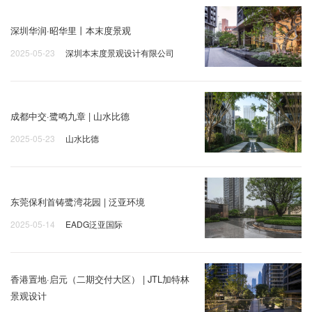
深圳华润·昭华里丨本末度景观
2025-05-23
深圳本末度景观设计有限公司
成都中交·鹭鸣九章 | 山水比德
2025-05-23
山水比德
东莞保利首铸鹭湾花园 | 泛亚环境
2025-05-14
EADG泛亚国际
香港置地·启元（二期交付大区） | JTL加特林
景观设计