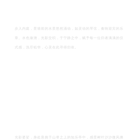
步入内庭，景墙前的水景悠然涌动，如灵动的琴弦，奏响迎宾的乐
章。水色潋滟，光影交织，于
宁静之中，赋予每一位归者满满的仪
式感，洗尽铅华，心灵在此寻得归依。
光影婆娑，身处悬挑于山脊之上的知乐亭中，感受树叶沙沙微风拂