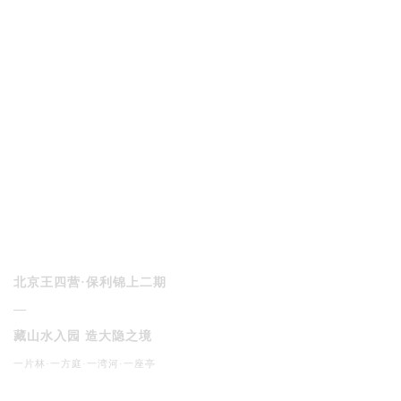
北京王四营·保利锦上二期
—
藏山水入园 造大隐之境
一片林·一方庭·一湾河·一座亭