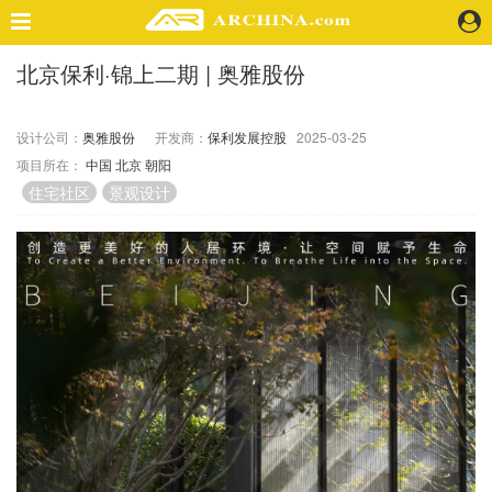
北京保利·锦上二期 | 奥雅股份
精选案例
建 筑
设计公司：
奥雅股份
开发商：
保利发展控股
2025-03-25
景 观
项目所在：
中国
北京
朝阳
室 内
住宅社区
景观设计
视 频
头条资讯
业 界
机 构
人 物
地 产
快速搜索