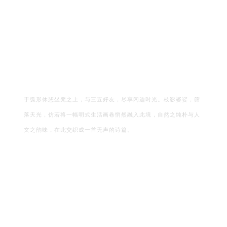
于弧形休憩坐凳之上，与三五好友，尽享闲适时光。枝影婆娑，筛
落天光，仿若将一幅明式生活画卷悄然融入此境，自然之纯朴与人
文之韵味，在此交织成一首无声的诗篇。