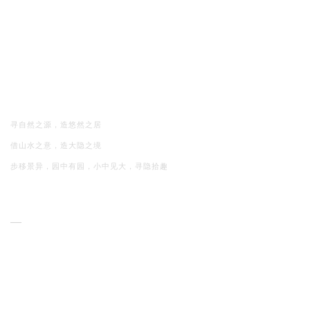
寻自然之源，造悠然之居
借山水之意，造大隐之境
步移景异，园中有园，小中见大，寻隐拾趣
—