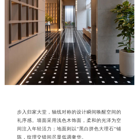
步入归家大堂，轴线对称的设计瞬间唤醒空间的
礼序感。墙面采用浅色木饰面，柔和的光泽为空
间注入年轻活力；地面则以”黑白拼色大理石”铺
陈，纹理交错间尽显低调奢华。