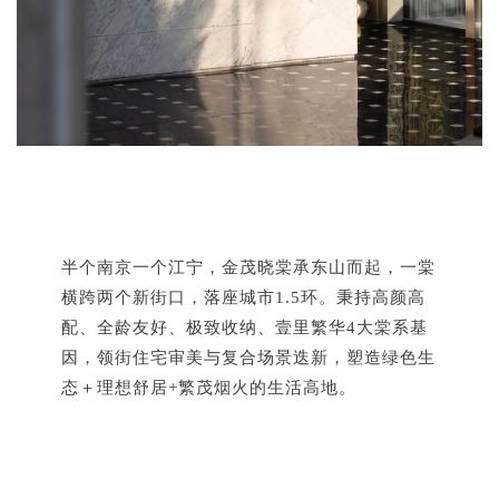
半个南京一个江宁，金茂晓棠承东山而起，一棠
横跨两个新街口，落座城市1.5环。秉持高颜高
配、全龄友好、极致收纳、壹里繁华4大棠系基
因，领街住宅审美与复合场景迭新，塑造绿色生
态＋理想舒居+繁茂烟火的生活高地。