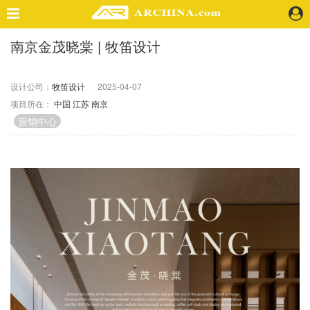
南京金茂晓棠 | 牧笛设计
精选案例
建 筑
设计公司：
牧笛设计
2025-04-07
景 观
项目所在：
中国
江苏
南京
室 内
营销中心
视 频
头条资讯
业 界
机 构
人 物
地 产
快速搜索