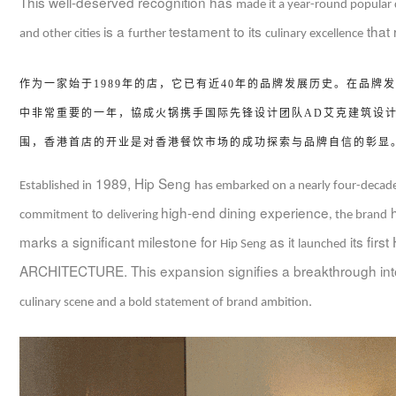
This well-deserved recognition has
made it a year-round popular 
is a
testament to its
that 
and other cities
further
culinary excellence
作为一家始于
1989
年的店，它已有近
40
年的品牌发展历史。在品牌发
中非常重要的一年，協成火锅携手国际先锋设计团队
AD
艾克建筑设
围，香港首店的开业是对香港餐饮市场的成功探索与品牌自信的彰显
1989, Hip Seng
Established in
has embarked on a nearly four-decade
to
high-end dining experience
h
commitment
delivering
, the brand
marks a significant milestone for
as it
its firs
Hip Seng
launched
ARCHITECTURE. This expansion signifies a breakthrough in
.
culinary scene and a bold statement of brand
ambition