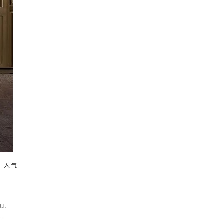
，人气
u.