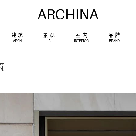
建 筑
景 观
室 内
品 牌
ARCH
LA
INTERIOR
BRAND
筑