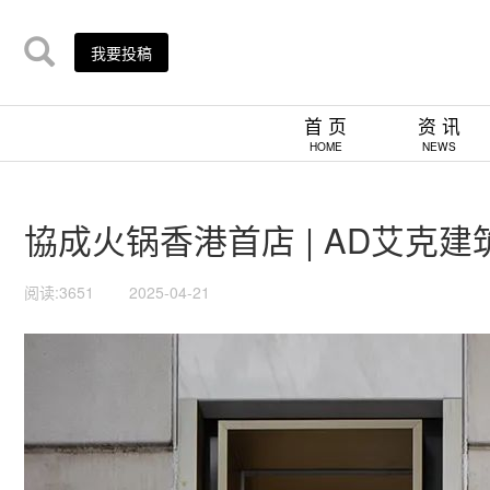
我要投稿
首 页
资 讯
HOME
NEWS
協成火锅香港首店 | AD艾克建
阅读:3651
2025-04-21