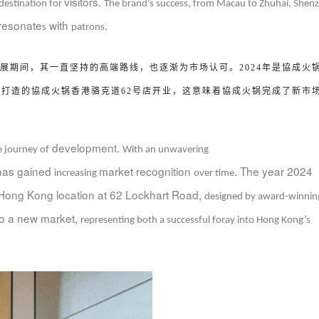
visitors.
destination for
The brand
’
s success, from Macau to Zhuhai, Shen
resonate
with
.
s
patrons
展期间，其一直坚持的高端路线，也
逐渐为市场认可。
2024
年是協成火
计打造
的協成火锅香港骆克道
62
号店开业，这意味着協成火锅完成了新市
。
development.
 journey of
With an unwavering
as
gained
market recognition
. The year 2024
increasing
over time
t Hong Kong location at 62 Lockhart Road,
designed by award-winni
to a new market,
r
epresenting both a successful foray into Hong Kong
’
s