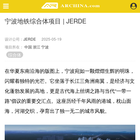
宁波地铁综合体项目 | JERDE
精选案例
建 筑
设计公司：
JERDE
2025-05-19
景 观
项目所在：
中国
浙江
宁波
室 内
综合体
视 频
在华夏东南沿海的版图上，宁波宛如一颗熠熠生辉的明珠，
头条资讯
闪耀着独特的光芒。它坐落于长江三角洲南翼，是经济与文
业 界
化蓬勃发展的高地，更是古代海上丝绸之路与当代“一带一
机 构
路”倡议的重要交汇点。这座历经千年风雨的港城，枕山面
人 物
海，河湖交织，孕育出了独一无二的城市风貌。
地 产
快速搜索