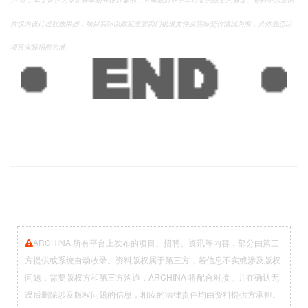
片仅为设计过程效果图，项目实际以政府主管部门批准文件及实际交付情况为准，具体业态以
项目实际招商为准。
ARCHINA 所有平台上发布的项目、招聘、资讯等内容，部分由第三
方提供或系统自动收录。资料版权属于第三方，若信息不实或涉及版权
问题，需要版权方和第三方沟通，ARCHINA 将配合对接，并在确认无
误后删除涉及版权问题的信息，相应的法律责任均由资料提供方承担。