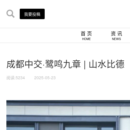
我要投稿
首 页
资 讯
HOME
NEWS
成都中交·鹭鸣九章 | 山水比德
阅读:5234
2025-05-23