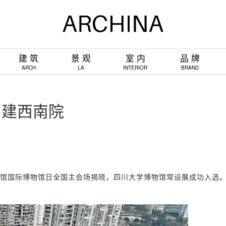
建 筑
景 观
室 内
品 牌
ARCH
LA
INTERIOR
BRAND
中建西南院
物馆国际博物馆日全国主会场揭晓，四川大学博物馆常设展成功入选