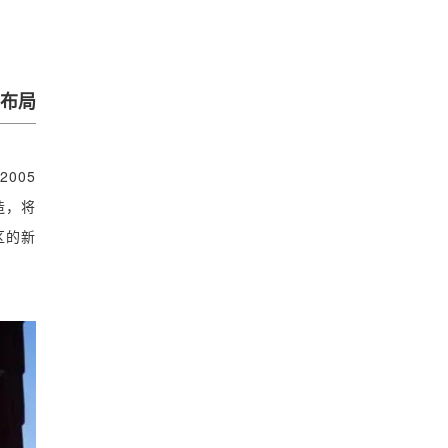
布局
005
造，将
区的新