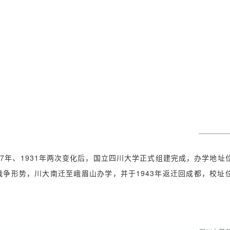
27年、1931年两次变化后，国立四川大学正式组建完成，办学地址
战争形势，川大南迁至峨眉山办学，并于1943年返迁回成都，校址