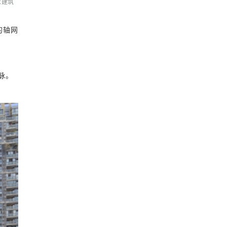
老建筑
的轴网
脉。