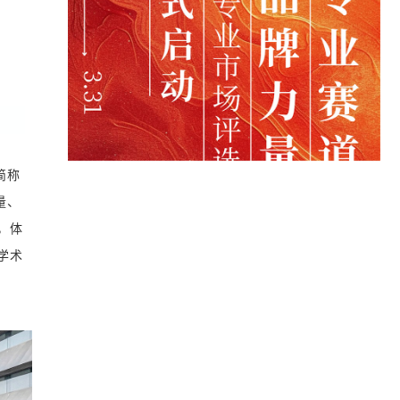
简称
量、
，体
学术