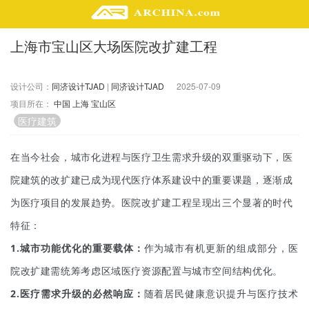
上海市宝山区大场医院改扩建工程
精选案例
建 筑
设计公司：
同济设计TJAD
|
同济设计TJAD
2025-07-09
景 观
项目所在：
中国
上海
宝山区
室 内
医疗建筑
视 频
在当今社会，城市化进程与医疗卫生需求升级的双重驱动下，医
头条资讯
院建筑的改扩建已成为现代医疗体系建设中的重要课题，逐渐成
业 界
为医疗项目的发展趋势。医院改扩建工程呈现出三个显著的时代
机 构
特征：
人 物
地 产
1.城市功能优化的重要载体：
作为城市有机更新的组成部分，医
快速搜索
院改扩建需统筹考虑区域医疗资源配置与城市空间结构优化。
2.医疗需求升级的必然响应：
随着居民健康意识提升与医疗技术