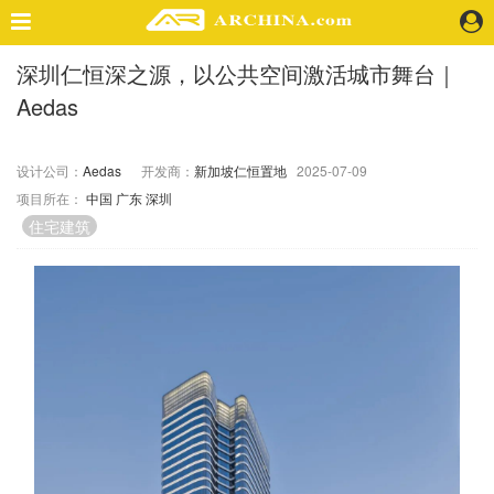
深圳仁恒深之源，以公共空间激活城市舞台｜
精选案例
Aedas
建 筑
景 观
室 内
设计公司：
Aedas
开发商：
新加坡仁恒置地
2025-07-09
项目所在：
中国
广东
深圳
视 频
住宅建筑
头条资讯
业 界
机 构
人 物
地 产
快速搜索