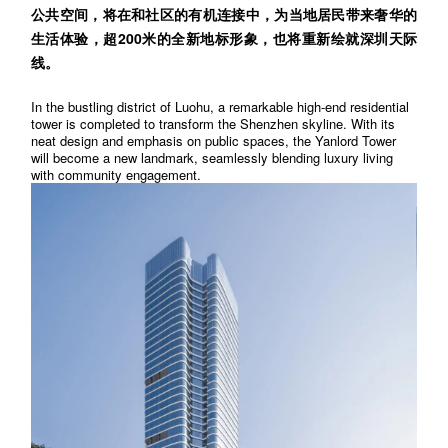
公共空间，将在和社区的有机连接中，为当地居民带来奢华的
生活体验，超200米的全新地标形象，也将重新绘就深圳天际
线。
In the bustling district of Luohu, a remarkable high-end residential
tower is completed to transform the Shenzhen skyline. With its
neat design and emphasis on public spaces, the Yanlord Tower
will become a new landmark, seamlessly blending luxury living
with community engagement.