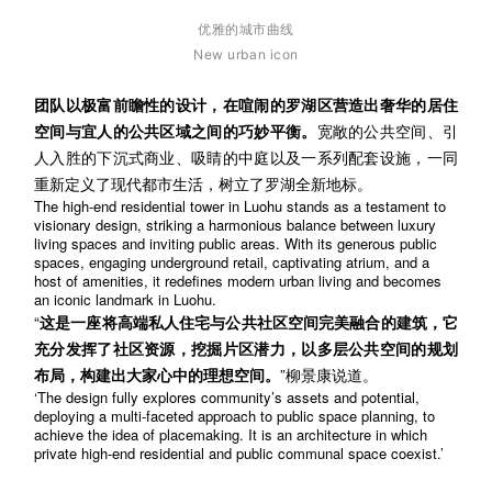
优雅的城市曲线
New urban icon
团队以极富前瞻性的设计，在喧闹的罗湖区营造出奢华的居住
空间与宜人的公共区域之间的巧妙平衡。
宽敞的公共空间、引
人入胜的下沉式商业、吸睛的中庭以及一系列配套设施，一同
重新定义了现代都市生活，树立了罗湖全新地标。
The high-end residential tower in Luohu stands as a testament to
visionary design, striking a harmonious balance between luxury
living spaces and inviting public areas. With its generous public
spaces, engaging underground retail, captivating atrium, and a
host of amenities, it redefines modern urban living and becomes
an iconic landmark in Luohu.
“
这是一座将高端私人住宅与公共社区空间完美融合的建筑，它
充分发挥了社区资源，挖掘片区潜力，以多层公共空间的规划
布局，构建出大家心中的理想空间。
”柳景康说道。
‘The design fully explores community’s assets and potential,
deploying a multi-faceted approach to public space planning, to
achieve the idea of placemaking. It is an architecture in which
private high-end residential and public communal space coexist.’