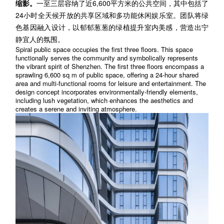
缩影。
一至三层容纳了近6,600平方米的公共空间，其中包括了
24小时全天候开放的共享区域和多功能休闲娱乐室。团队将绿
色基因融入设计，以郁郁葱葱的绿植提升室内美感，营造出宁
静宜人的氛围。
Spiral public space occupies the first three floors. This space
functionally serves the community and symbolically represents
the vibrant spirit of Shenzhen. The first three floors encompass a
sprawling 6,600 sq m of public space, offering a 24-hour shared
area and multi-functional rooms for leisure and entertainment. The
design concept incorporates environmentally-friendly elements,
including lush vegetation, which enhances the aesthetics and
creates a serene and inviting atmosphere.