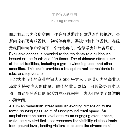
宁静宜人的氛围
Inviting interiors
四层和五层为会所空间，住户可以通过专属通道直接抵达。会
所内设有顶尖的设施，包括健身房、游泳池和其他设施。在绿
意氛围中为住户提供了一个放松身心、恢复活力的静谧场所。
Exclusive access is provided to the residents to a clubhouse
located on the fourth and fifth floors. The clubhouse offers state-
of-the-art facilities, including a gym, swimming pool, and other
amenities. This oasis provides a tranquil retreat for residents to
relax and rejuvenate.
下沉式步行街的商业空间达 2,500 平方米，充满活力的商业活
动将为塔楼注入新能量。临街的露天剧场，可以举办各类活
动，而架空的首层则在活力商业氛围中，为人们提供了舒适的
小憩空间。
A sunken pedestrian street adds an exciting dimension to the
tower, housing 2,500 sq m of underground retail space. An
amphitheatre on street level creates an engaging event space,
while the elevated first floor enhances the visibility of shop fronts
from ground level, leading visitors to explore the diverse retail