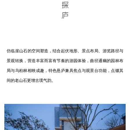
仿临崖山石的空间塑造，结合起伏地形、景点布局、游览路径与
景观转换，营造丰富而富有节奏的游园体验，曲径通幽的园林布
局与乌桕林相映成趣，特色悬庐兼具焦点与观景台功能，点缀其
间的老山石更增古璞气韵。