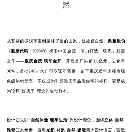
从苔藓的微观宇宙到层林尽染的山岚，
处处皆自然。
奥雅股份
（股票代码：300949）
携手中国金茂，倾力打造
「璞系
」封面
之作
——
重庆金茂·璞印金开
。开盘首开热销3.6亿元，去化率
90%，首批240㎡大户型取证即售罄，创下重庆近年来楼市现
象级热销新高，不仅成为引领重庆高品质住宅的标杆，更是成
为诠释“好房子”理念的生动样本。
设计团队
以
”自然体验·臻享生活”
为设计理念，围绕
立体
·
自然
·
雅奢
三大元素，运用
光影·材质·自然·渗透
四大设计语言，营造