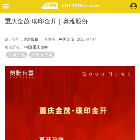
重庆金茂·璞印金开｜奥雅股份
精选案例
建 筑
设计公司：
奥雅股份
开发商：
中国金茂
2025-07-11
景 观
项目所在：
中国
重庆
渝中
室 内
住宅景观
示范区景观
视 频
头条资讯
业 界
机 构
人 物
地 产
快速搜索