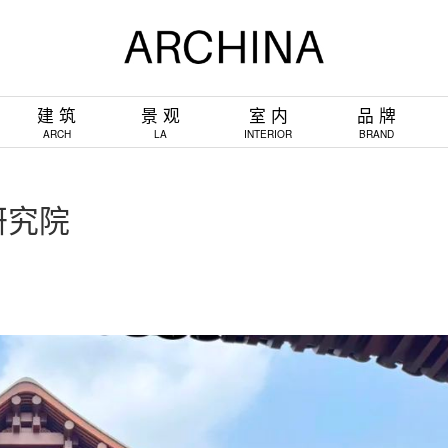
建 筑
景 观
室 内
品 牌
ARCH
LA
INTERIOR
BRAND
研究院