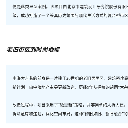
便是此类典型案例。该项目由北京市建筑设计研究院股份有限
级，成功打造了一个兼具历史氛围与现代生活方式的复合型街
老旧街区到时尚地标
中海大吉巷的前身是一片建于
20世纪
的老旧居民区，建筑密度
新计划，由中海地产主导
更新
改造
，
历经
9年从拥挤的胡同“大
改造过程中，
项目
采用了
“微更新”策略，并非简单的大拆大建
拆除危房和违建，优化空间布局。这种“修旧如旧、新旧融合”