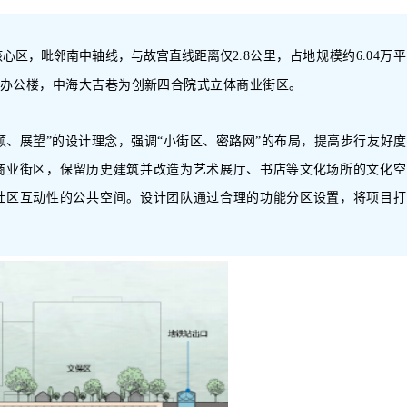
核心区，毗邻南中轴线，与故宫直线距离仅
2.8公里，占地规模约6.04万
部级办公楼，中海大吉巷为创新四合院式立体商业街区
。
领、展望”的设计理念，强调“小街区、密路网”的布局，提高步行友好度
商业街区
，
保留历史建筑并改造为艺术展厅、书店等文化场所
的文化空
社区互动性的公共空间。设计团队
通过合理的功能分区
设置
，
将项目打