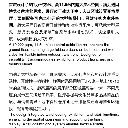
首层设计了约1万平方米、高11.5米的超大展示空间，满足进口
博览会的功能需求。展厅位于建筑正中，入口区域设置开放展
厅，西侧配备可完全打开的大型折叠门，灵活转换为室外空
间。
超大展厅具备高度开放性和多功能适配性，可承载大型展
览、新品发布会及服装T台秀等多种活动形式，快速吸引人
流，成为项目的人气引擎。
A 10,000 sqm, 11.5m-high central exhibition hall anchors the
ground floor, featurin
g large foldable doors on both east and west
sides for flexible indoor-outdoor transitions. Designed for
versatility, it accommodates exhibitions, product launches, and
fashion shows.
为满足大型装备仓储与展示需求，展示仓库的布局设计注重灵
活性、开放性与功能性：柱网体系采用地下9×9米与地上18×18
米的空间模式。超高层高的展厅部分区域层高达8.7米；不同尺
度的展示空间满足了汽车、医疗器械与快消品等多品类商品的
展示与销售需求；地下保税仓库通过专用物流通道与商业区连
接，配备专属提货大厅。
The design integrates warehousing, exhibition, and retail functions,
enhancing the spatial openness and supporting the brand
display.
A tall column grid system enables flexible spatial