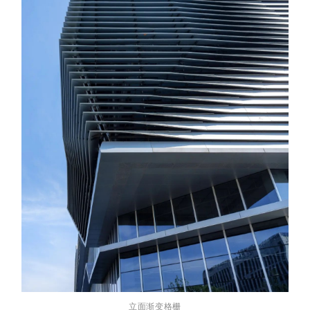
立面渐变格栅