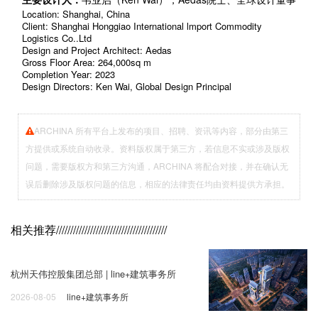
Lo
cat
ion:
Shang
hai
, China
Cli
en
t:
Shanghai Honggiao International lmport Commodity
Logistics Co..Ltd
Design and Proj
ect Architect: Aedas
Gross Floor Area:
264,000
sq m
Completion Year: 2023
Design Directors: Ken Wai, Global Design Princi
pal
ARCHINA 所有平台上发布的项目、招聘、资讯等内容，部分由第三
方提供或系统自动收录。资料版权属于第三方，若信息不实或涉及版权
问题，需要版权方和第三方沟通，ARCHINA 将配合对接，并在确认无
误后删除涉及版权问题的信息，相应的法律责任均由资料提供方承担。
相关推荐
///////////////////////////////////////
杭州天伟控股集团总部 | line+建筑事务所
2026-08-05
line+建筑事务所