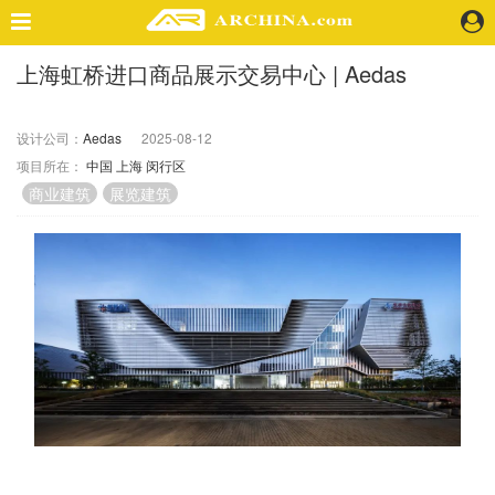
上海虹桥进口商品展示交易中心 | Aedas
精选案例
建 筑
设计公司：
Aedas
2025-08-12
景 观
项目所在：
中国
上海
闵行区
室 内
商业建筑
展览建筑
视 频
头条资讯
业 界
机 构
人 物
地 产
快速搜索