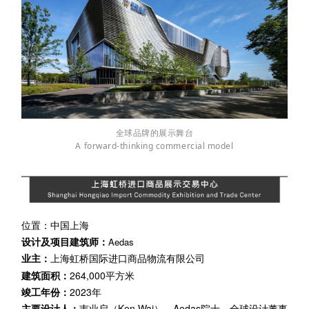
全球品牌的展示舞台
A forward-thinking commercial model
位置：中国上海
设计及项目建筑师：
Aedas
业主：
上海虹桥国际进口商品物流有限公司
建筑面积：
264,000
平方米
竣工年份：
20
23年
主要设计人：
韦
业启（
Ken Wai
）
，
Aedas
院士、全球设计董事