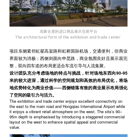
高聚合度的进口商品展示交易平台
The architectural form of the exhibition and tr
ade
center
项目东侧紧邻虹翟高架路和虹桥国际机场，交通便利，但商业
界面较为消极；西侧则面向申昆路，商业氛围良好且展示面完
整，双向四车道的布局更适合车流引导与人流集聚。
设计团队充分考虑场地的特点与挑战，针对场地东西向90-95
米的较大进深，通过科学的空间规划和高效的布局优化，将场
地劣势转化为商业价值——西侧错落有致的商业展示布局强化
了空间的吸引力与活力。
Th
e
exhibition
a
nd trade center enjoys excellent connectivity on
the east to the
main road and
H
ongqiao International Airport while
it enjoys a vibrant retail atmosphere on the west. The
si
te’s 90–
95m depth is emphasised by introducing a staggered co
mmercial
layout on the west to enhance spatial appeal and commercial
value.